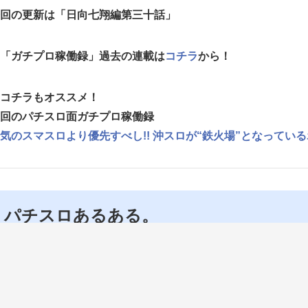
回の更新は「日向七翔編第三十
話
」
「ガチプロ稼働録」過去の連載は
コチラ
から！
コチラもオススメ！
回のパチスロ面ガチプロ稼働録
気のスマスロより優先すべし!! 沖スロが“鉄火場”となってい
パチスロあるある。
設定をツモった。