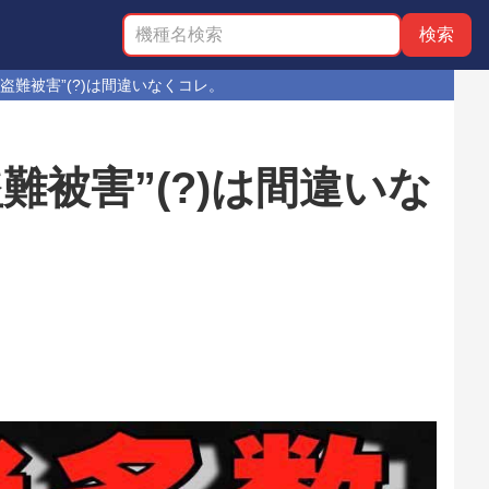
盗難被害”(?)は間違いなくコレ。
難被害”(?)は間違いな