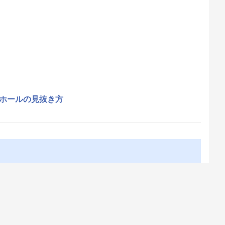
るホールの見抜き方