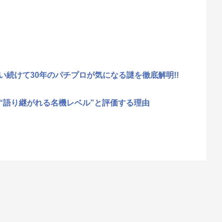
を追い続けて30年のパチプロが気になる謎を徹底解明!!
を“語り継がれる名機レベル”と評価する理由
。
%のLTに突入する
仕様。
ら実はちょっと気になっていたのだ。てな訳で、今回は