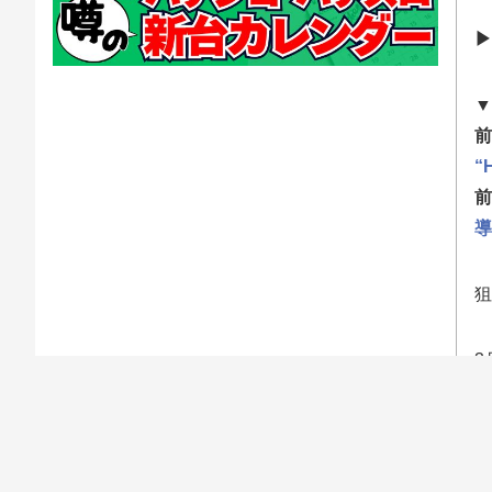
▶
▼
前
“
前
導
狙
3
確
大