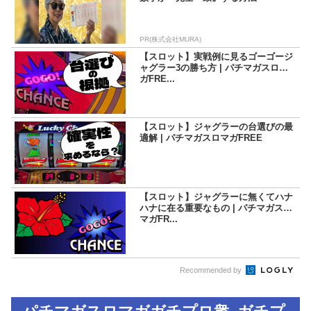
PR(株式会社MURA)
【スロット】実戦例に見るゴーゴージ
ャグラー3の勝ち方 | パチマガスロマ
ガFRE...
【スロット】ジャグラーの台選びの最
適解 | パチマガスロマガFREE
【スロット】ジャグラーに無くてハナ
ハナに在る重要なもの | パチマガスロ
マガFR...
Recommended by