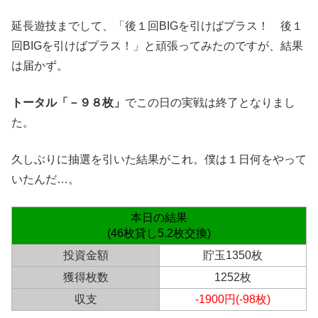
延長遊技までして、「後１回BIGを引けばプラス！ 後１
回BIGを引けばプラス！」と頑張ってみたのですが、結果
は届かず。
トータル「－９８枚」
でこの日の実戦は終了となりまし
た。
久しぶりに抽選を引いた結果がこれ。僕は１日何をやって
いたんだ…。
本日の結果
(46枚貸し5.2枚交換)
投資金額
貯玉1350枚
獲得枚数
1252枚
収支
-1900円(-98枚)