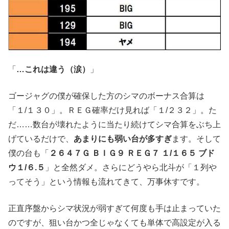
「
…これは違う（涙）
」
ゴージャグの僕が確保した方のシマのボーナス合算は
「１/１３０」。ＲＥＧ確率だけ見れば「１/２３２」。た
だ……数台が壊れたように当たり続けてシマ合算をぶち上
げているだけで、
あまりにも弱い台が多すぎ
ます。そして
僕の台も「
２６４７Ｇ ＢＩＧ９ ＲＥＧ７ １/１６５ ブド
ウ１/６.５
」と全然ダメ。さらにどうやら北斗が「１列や
ってそう」という情報も流れてきて、万事休すです。
正直序盤からシマ状況が弱すぎて何度も手は止まっていた
のですが、狙い台かつ全じゃなくても単体で高設定が入る