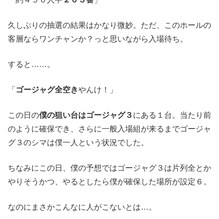
久しぶりの抽選の結果はかなり微妙。ただ、このホールの
客層ならワンチャンか？っと思いながら入場待ち。
すると……。
「
ゴージャグ全空き
やんけ！」
この日の
僕の狙い台はゴージャグ３
にある１台。当たり前
のように確保でき、さらに一般入場組が来るまでゴージャ
グ３のシマは僕一人という状況でした。
ちなみにこの日、僕の予想ではゴージャグ３は片列全とか
やりそうかつ、やるとしたら僕が確保した場所が設定６。
なのにまさかこんなに人がこないとは…。