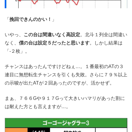
「
挽回できんのかい！
」
いやっ、
この台は間違いなく高設定
。北斗１列全は間違い
なく、
僕の台は設定５だったと思います
。しかし結果は
「-２枚」。
チャンスはあったんですけどねぇ…。１番最初のATの３
連目に無想転生チャンスを引くも失敗。さらに７９％以上
の示唆が出たATが２回あったのですが、活かせず。
まぁ、７６６Gや９１７Gって大きいハマリがあった割に
は耐えた方とも言えますが…。