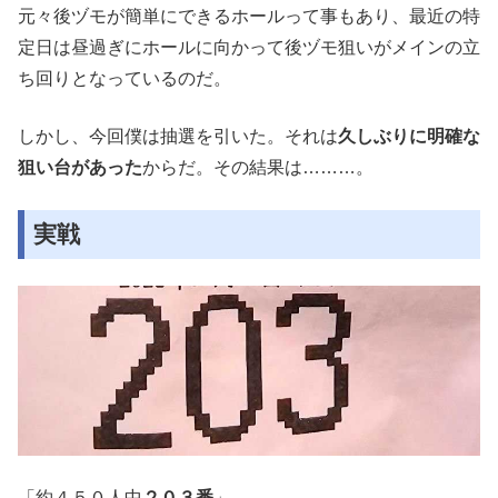
元々後ヅモが簡単にできるホールって事もあり、最近の特
定日は昼過ぎにホールに向かって後ヅモ狙いがメインの立
ち回りとなっているのだ。
しかし、今回僕は抽選を引いた。それは
久しぶりに明確な
狙い台があった
からだ。その結果は………。
実戦
「約４５０人中
２０３番
」