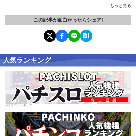
もっと見る
この記事が面白かったらシェア!
人気ランキング
パチスロランキング