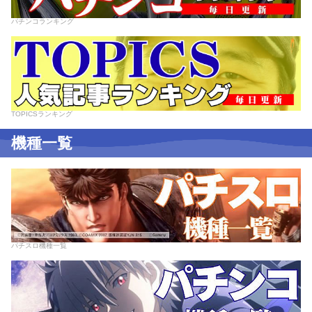
パチンコランキング
TOPICSランキング
機種一覧
パチスロ機種一覧