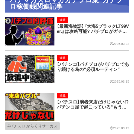
パチマガスロマガガチプロ衆_ガチプ
ロ稼働録関連記事
連載
【最新海物語】『大海5ブラックLT99V
er.』は攻略可能? パチプロがガチ評
価!!
2025.03.22
連載
【パチンコ】パチプロがパチプロであ
り続ける為の“必須ルーティン”
2025.03.15
連載
【パチスロ】演者来店だけじゃない!?
パチンコ屋で起こっている“もう一
つのバブル”を貴方は知っています
か?
パチスロ からくりサーカス
2025.03.12