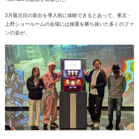
3月最注目の新台を導入前に体験できるとあって、東京・
上野ショールームの会場には抽選を勝ち抜いた多くのファ
ンの姿が。