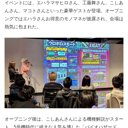
イベントには、エハラマサヒロさん、工藤舞さん、こしあ
んさん、マコトさんといった豪華ゲストが登場。オープニ
ングではエハラさんお得意のモノマネが披露され、会場は
熱気に包まれた。
オープニング後は、こしあんさんによる機種解説がスター
ト。5号機時代に絶大な人気を博した「バイオハザード