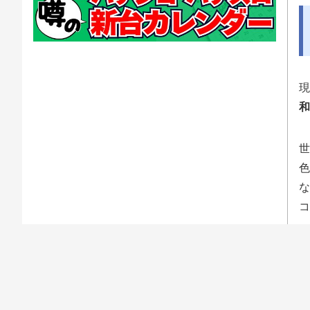
現
和
世
色
な
コ
5
5
5