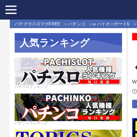
パチマガスロマガFREE
パチンコ
e バイオハザード6
人気ランキング
Wr
パチスロランキング
パチンコランキング