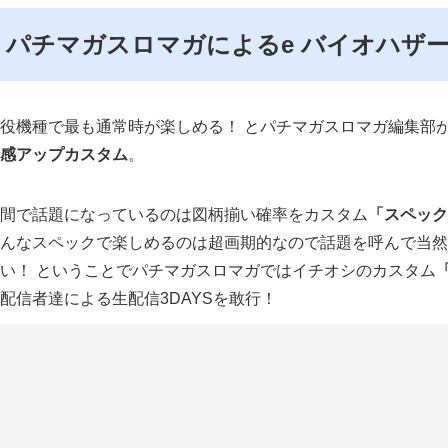
パチマガスロマガによるe バイオハザー
役機種で最も通常時が楽しめる！ とパチマガスロマガ編集部
感アップカスタム
。
間で話題になっているのは図柄揃い確率をカスタム
「スペック
んなスペックで楽しめるのは超画期的なので話題を呼んで当然
い！ ということでパチマガスロマガではイチオシのカスタム
配信者達による生配信3DAYSを敢行！
月18日…助六 ※アーカイブはコチラから(
前半
/
後半
)
月20日…パチンカスさちお ※アーカイブは
コチラ
から
月22日…ドテチン