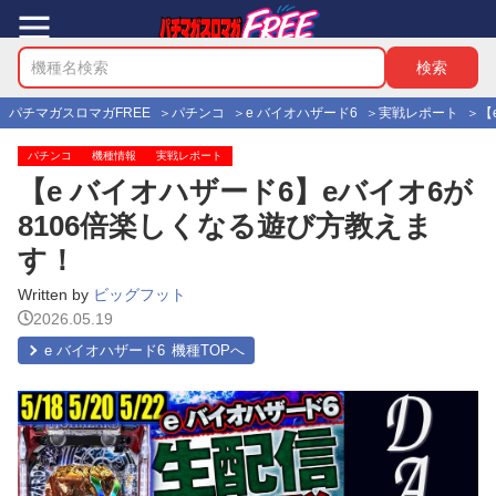
パチマガスロマガFREE
パチンコ
e バイオハザード6
実戦レポート
【
パチンコ
機種情報
実戦レポート
【e バイオハザード6】eバイオ6が
8106倍楽しくなる遊び方教えま
す！
Written by
ビッグフット
2026.05.19
e バイオハザード6