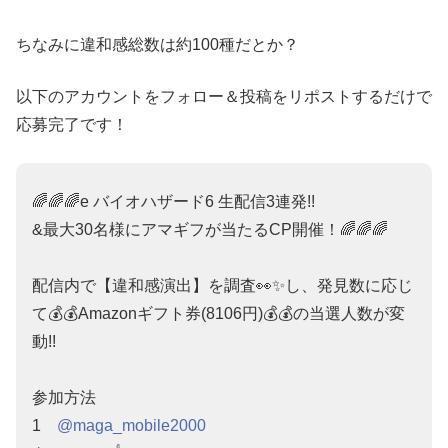
ちなみに違和感総数は約100種だとか？
以下のアカウントをフォロー＆投稿をリポストするだけで
応募完了です！
🌈🌈🌈e バイオハザード6 生配信3連発!!
&最大30名様にアマギフが当たるCP開催！🌈🌈🌈
配信内で【違和感演出】を調査👀✨し、発見数に応じ
て💰💰Amazonギフト券(8106円)💰💰の当選人数が変
動!!
参加方法
1
@maga_mobile2000