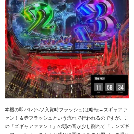
本機の即バレ(ヘソ入賞時フラッシュ)は暗転→ズギャアァ
ァン！＆赤フラッシュという流れで行われるのですが、こ
の「ズギャアァァン！」の頭の音が少し削れて「…ンズギ