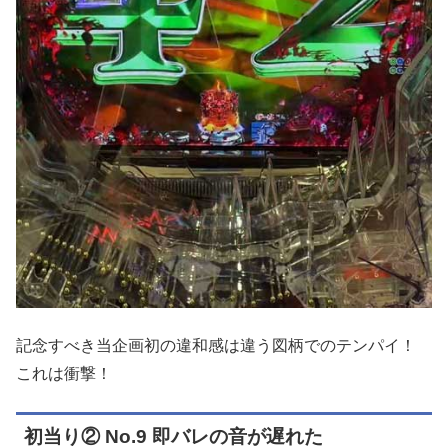
記念すべき当企画初の違和感は違う図柄でのテンパイ！
これは衝撃！
初当り② No.9 即バレの音が遅れた