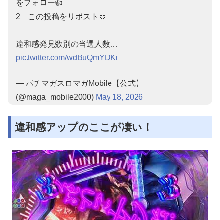
をフォロー👍
2 この投稿をリポスト🫶
違和感発見数別の当選人数…
pic.twitter.com/wdBuQmYDKi
— パチマガスロマガMobile【公式】
(@maga_mobile2000)
May 18, 2026
違和感アップのここが凄い！