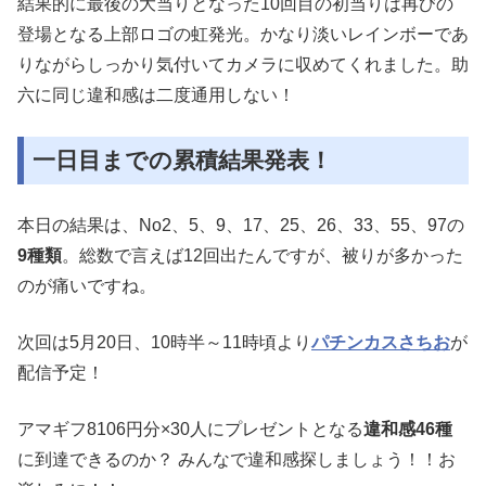
結果的に最後の大当りとなった10回目の初当りは再びの
登場となる上部ロゴの虹発光。かなり淡いレインボーであ
りながらしっかり気付いてカメラに収めてくれました。助
六に同じ違和感は二度通用しない！
一日目までの累積結果発表！
本日の結果は、No2、5、9、17、25、26、33、55、97の
9種類
。総数で言えば12回出たんですが、被りが多かった
のが痛いですね。
次回は5月20日、10時半～11時頃より
パチンカスさちお
が
配信予定！
アマギフ8106円分×30人にプレゼントとなる
違和感46種
に到達できるのか？ みんなで違和感探しましょう！！お