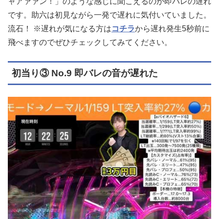
ャアァァン！」のような感じに聞こえるのが即バレの遅れ
です。助六は初見ながら一発で遅れに気付いていました。
流石！ ※遅れが気になる方は
コチラ
から遅れ発生5秒前に
飛べますのでぜひチェックしてみてください。
初当り③ No.9 即バレの音が遅れた