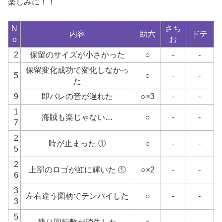
楽しみに！！
N
さち
内容
助六
ドテ
o
お
2
保留のサイズが小さかった
○
-
-
保留変化成功で変化しなかっ
5
○
-
-
た
9
即バレの音が遅れた
○×3
-
-
1
海賊も楽じゃない…
○
-
-
7
2
時が止まった ①
○
-
-
5
2
上部のロゴが虹に輝いた ①
○×2
-
-
6
3
左右違う図柄でテンパイした
○
-
-
3
5