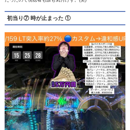
初当り⑦ 時が止まった ①