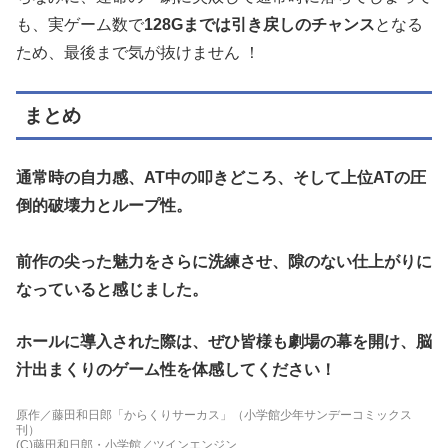
も、実ゲーム数で
128Gまでは引き戻しのチャンス
となる
ため、最後まで気が抜けません
！
まとめ
通常時の自力感、AT中の叩きどころ、そして上位ATの圧
倒的破壊力とループ性。
前作の尖った魅力をさらに洗練させ、隙のない仕上がりに
なっていると感じました。
ホールに導入された際は、ぜひ皆様も劇場の幕を開け、脳
汁出まくりのゲーム性を体感してください！
原作／藤田和日郎「からくりサーカス」（小学館少年サンデーコミックス
刊）
(C)藤田和日郎・小学館／ツインエンジン