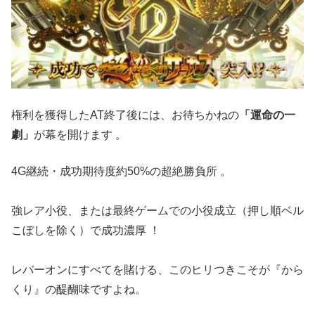
権利を獲得したAT終了後には、お待ちかねの
「運命の一
劇」
が幕を開けます
。
4G継続・成功期待度約50%の超絶勝負所
。
強レア小役、または最終ゲームでの小役成立（押し順ベル
こぼしを除く）で成功濃厚
！
レバーオンにすべてを賭ける、このヒリつきこそが『から
くり』の醍醐味ですよね。