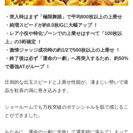
・突入時はまず「極限舞踏」で平均800枚以上の上乗せ
・
純増スピードが約8.0枚/Gに大幅アップ
！
・レア小役や特化ゾーンでの上乗せはすべて「100枚以
上」の3桁確定
！
・激情ジャッジ成功時の約1/2で
500枚以上の上乗せ
！
・終了後は必ず「運命の一劇」へ再突入
するため、約50%
で最強ATがループ
！
圧倒的な出玉スピードと上乗せ性能が、凄まじい勢いで液
晶を歓喜の渦に巻き込みます。
ショールームでも万枚突破のポテンシャルを肌で感じるこ
とができました。
ちなみに、運命の一劇に失敗して通常時に落ちてしまって