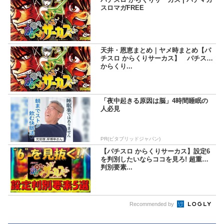
スロマガFREE
天井・恩恵まとめ｜ヤメ時まとめ【パ
チスロ からくりサーカス】 パチスロ
からくり...
「夜中起きる原因は脳」4時間睡眠の
人必見
PR(ビタブリッドジャパン)
【パチスロ からくりサーカス】設定6
を判別したいならココを見ろ! 超重要
判別要素...
Recommended by