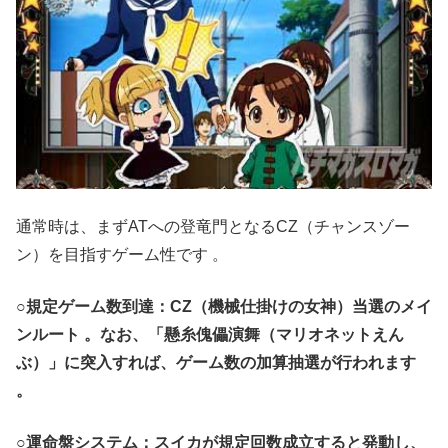
通常時は、まずATへの登竜門となるCZ（チャンスゾー
ン）を目指すゲーム性です
。
○規定ゲーム数到達
：CZ（機械仕掛けの女神）当選のメイ
ンルート
。なお、「懸糸傀儡演舞（マリオネットえん
ぶ）」に突入すれば、ゲーム数の加算抽選が行われます
。
○運命盤システム
：スイカが規定回数成立すると発動し、