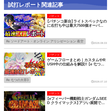
試打レポート関連記事
パチンコ
【パチンコ新台】ライトスペックなの
に右打ち中は最大7500個オーバー!
さらにパチンコファンのアノ不満を
解消してくれる究極の一台!!【e ソー
ドアート・オンライン アリシゼーシ
e ソードアート・オンライン アリシゼーション 夜空
ョン 夜空】
2026.08.03
パチンコ
ゲームフローまとめ｜カスタムやR
USH中の仕組みを解説!! 【e 七つの
大罪3】
e 七つの大罪3
2026.07.10
パチンコ
【eフィーバー機動戦士ガンダムSEE
D クライマックス】アツい展開でデ
ッカくなっちゃう専用筐体がとにか