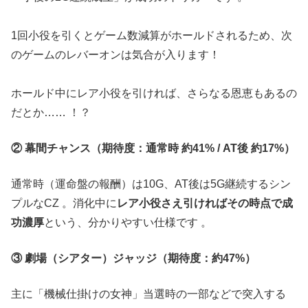
1回小役を引くとゲーム数減算がホールドされるため、次
のゲームのレバーオンは気合が入ります
！
ホールド中にレア小役を引ければ、さらなる恩恵もあるの
だとか……
！？
② 幕間チャンス（期待度：通常時 約41% / AT後 約17%）
通常時（運命盤の報酬）は10G、AT後は5G継続するシン
プルなCZ
。消化中に
レア小役さえ引ければその時点で成
功濃厚
という、分かりやすい仕様です
。
③ 劇場（シアター）ジャッジ（期待度：約47%）
主に「機械仕掛けの女神」当選時の一部などで突入する