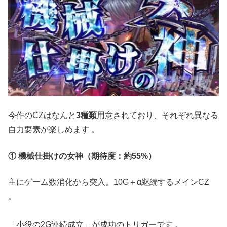
今作のCZはなんと
3種類
用意されており、それぞれ異なる
自力要素が楽しめます
。
① 機械仕掛けの女神（期待度：約55%）
主にゲーム数消化から突入。10G＋α継続するメインCZ
。
「小役の2G連続成立」が成功のトリガーです
。