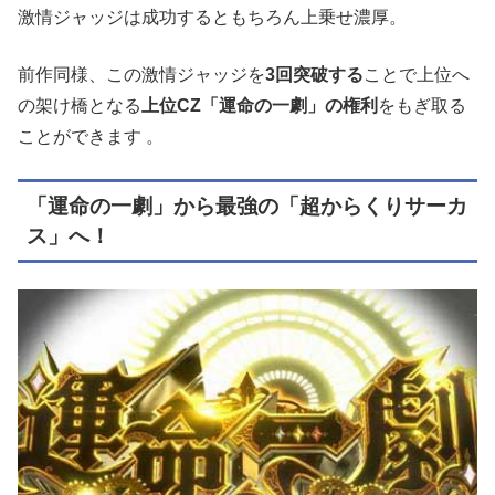
激情ジャッジは成功するともちろん上乗せ濃厚。
前作同様、この激情ジャッジを
3回突破する
ことで上位へ
の架け橋となる
上位CZ「運命の一劇」の権利
をもぎ取る
ことができます
。
「運命の一劇」から最強の「超からくりサーカ
ス」へ！