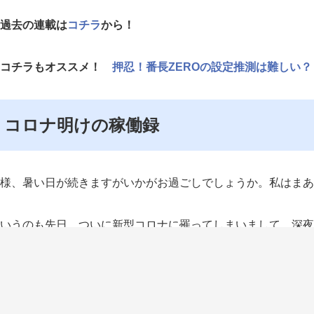
過去の連載は
コチラ
から！
▶コチラもオススメ！
押忍！番長ZEROの設定推測は難しい？
コロナ明けの稼働録
様、暑い日が続きますがいかがお過ごしでしょうか。私はまあ
いうのも先日、ついに新型コロナに罹ってしまいまして。深夜
寝たらば
翌朝38℃を超える発熱
。
れは例のやつかもしれんと思い病院に連絡するも、診察の予約
が、三日間は高熱と身体の痛みにうなされていました。