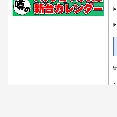
▶
皆
と
ま
こ
た