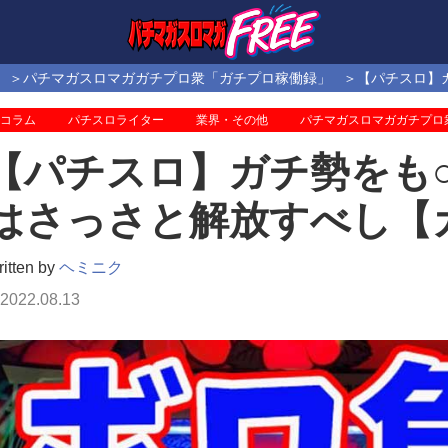
パチマガスロマガガチプロ衆「ガチプロ稼働録」
【パチスロ】
コラム
パチスロライター
業界・その他
パチマガスロマガガチプロ
【パチスロ】ガチ勢をも
はさっさと解放すべし【
itten by
ヘミニク
2022.08.13