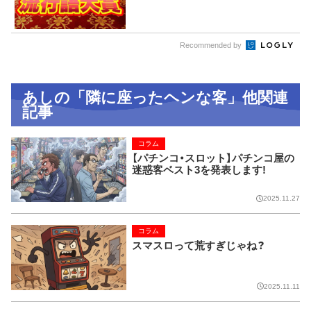
Recommended by
あしの「隣に座ったヘンな客」他関連
記事
コラム
【パチンコ・スロット】パチンコ屋の
迷惑客ベスト3を発表します!
2025.11.27
コラム
スマスロって荒すぎじゃね？
2025.11.11