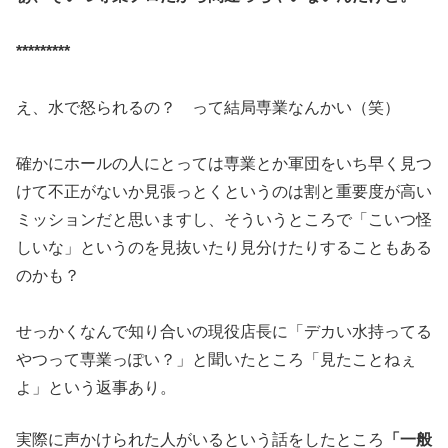
*********
え、水で怒られるの？ って結局専業なんかい（笑）
確かにホールの人にとっては専業とか軍団をいち早く見つ
けて不正
がないか見張っとくというのは割と重要度が高い
ミッションだと思
いますし、そういうところで「こいつ怪
しいな」というのを見抜いた
り見分けたりすることもある
のかも？
せっかくなんで知り合いの現役店長に「デカい水持ってる
やつって
専業っぽい？」と聞いたところ「見たことねぇ
よ」
という返事あり。
実際に声かけられた人がいるという話をしたとこ
ろ
「一般