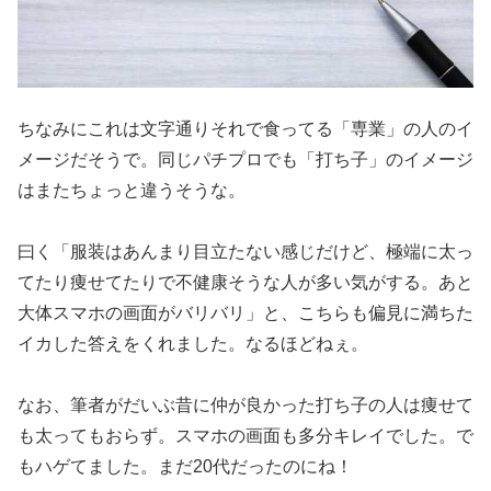
ちなみにこれは文字通りそれで食ってる「専業」の人のイ
メージだ
そうで。同じパチプロでも「打ち子」のイメージ
はまたちょっと違
うそうな。
曰く「服装はあんまり目立たない感じだけど、極端に太っ
てたり痩
せてたりで不健康そうな人が多い気がする。あと
大体スマホの画面
がバリバリ」と、こちらも偏見に満ちた
イカした答えをくれました
。なるほどねぇ。
なお、筆者がだいぶ昔に仲が良かった打ち子の人は痩せて
も太って
もおらず。スマホの画面も多分キレイでした。で
もハゲてました。
まだ20代だったのにね！