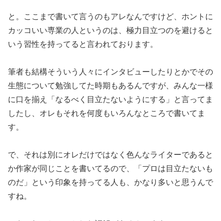
と。ここまで書いて言うのもアレなんですけど、ホントに
カッコい
い専業の人というのは、極力目立つのを避けると
いう習性を持って
ると言われております。
筆者も結構そういう人々にインタビューしたりとかでその
生態につ
いて勉強してた時期もあるんですが、みんな一様
に口を揃え「なる
べく目立たないようにする」と言ってま
したし、オレもそれを何度も
いろんなところで書いてま
す。
で、それは別にオレだけではなく色んなライターであると
か作家が
同じことを書いてるので、「プロは目立たないも
のだ」という印象
を持ってる人も、かなり多いと思うんで
すね。