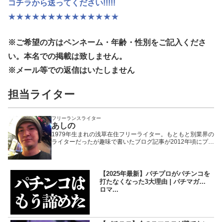
コチラから送ってください!!!!!
★★★★★★★★★★★★★★
※ご希望の方はペンネーム・年齢・性別
をご記入くださ
い。本名での掲載は致しません。
※メール等での返信はいたしません
担当ライター
フリーランスライター
あしの
1979年生まれの浅草在住フリーライター。もともと別業界の
ライターだったが趣味で書いたブログ記事が2012年頃にプチ
ヒットしたことで題材をパチンコ・パチスロに固定。以来、
WEBや雑誌や業界誌など媒体を問わず様々なメディアで執筆
活動を行いながら現在に至る。「楽しんで打つ」ことをモッ
トーにしているため記事の内容もそっち方面が多め。
【2025年最新】パチプロがパチンコを
打たなくなった3大理由 | パチマガス
ロマ...