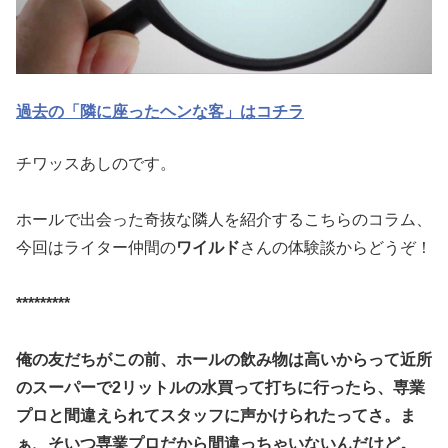
過去の「隣に座ったヘンな客」はコチラ
チワッスあしのです。
ホールで出会った奇抜な隣人を紹介するこちらのコラム、
今回はラ
イター仲間の
ワイルド
さんの体験談からどうぞ！
*********
俺の友だちがこの前、ホールの飲み物は高いからって近所
のスーパ
ーで2リットルの水買って打ちに行ったら、専業
プロと間違えられ
てスタッフに声かけられたってさ。ま
ぁ、そいつ専業プロだから間
違っちゃいないんだけど。