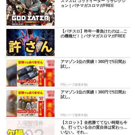
スマスロ ゴッドイーター リザレクシ
ョン | パチマガスロマガFREE
【パチスロ】昨年一番負けたのは…こ
の機種だ！ | パチマガスロマガFREE
アマゾン1位の実績！380円で5日間お
試し。
PR(ハーブ健康本舗)
アマゾン1位の実績！380円で5日間お
試し。
PR(ハーブ健康本舗)
【スロット】全然勝ててない時期も今
も、打っている台の質自体は変わって
いない。それ...