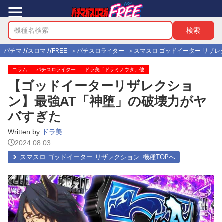
パチマガスロマガFREE
パチスロライター
スマスロ ゴッドイーター リザレ
コラム
パチスロライター
ドラ美「ドラミノウタ」他
【ゴッドイーターリザレクショ
ン】最強AT「神堕」の破壊力がヤ
バすぎた
Written by
ドラ美
2024.08.03
スマスロ ゴッドイーター リザレクション