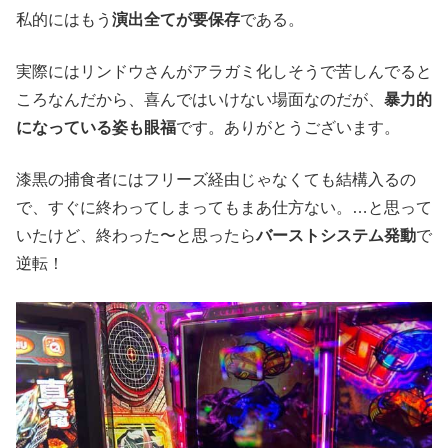
私的にはもう
演出全てが要保存
である。
実際にはリンドウさんがアラガミ化しそうで苦しんでると
ころなんだから、喜んではいけない場面なのだが、
暴力的
になっている姿も眼福
です。ありがとうございます。
漆黒の捕食者にはフリーズ経由じゃなくても結構入るの
で、すぐに終わってしまってもまあ仕方ない。…と思って
いたけど、終わった〜と思ったら
バーストシステム発動
で
逆転！