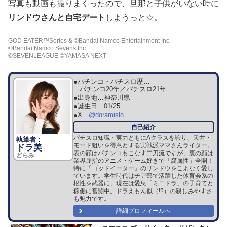
写真も動画も撮りまくったので、旦那と子供がいない時に
リンドウさんと自宅デート
しようっと☆。
GOD EATER™Series & ©Bandai Namco Entertainment Inc.
©Bandai Namco Sevens Inc.
©SEVENLEAGUE ©YAMASA NEXT
●パチンコ・パチスロ歴…
パチンコ20年／パチスロ21年
●出身地…
神奈川県
●誕生日…
01/25
●X…
@doramislo
パチスロ知識・実力ともにAクラスを誇り、天井・
モード狙いを得意とする実戦派ママさんライター。
ドラ美
表の顔はパチンコもこなす二刀流ですが、裏の顔は
どらみ
業界屈指のアニメ・ゲーム好きで「腐属性」全開！
特に『ゴッドイーター』のリンドウをこよなく愛し
ています。学生時代はチア部で活躍した体育会系の
根性を武器に、現在は愛息「ミニドラ」の子育てと
稼働に奮闘中。ドラえもん似（!?）の親しみやすさ
も魅力です。
詳細プロフィールへ