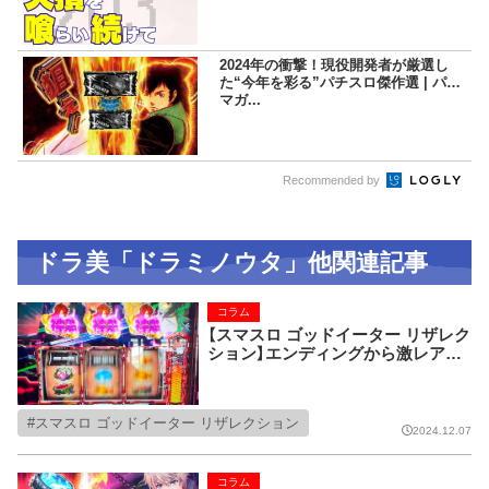
2024年の衝撃！現役開発者が厳選し
た“今年を彩る”パチスロ傑作選 | パチ
マガ...
Recommended by
ドラ美「ドラミノウタ」他関連記事
コラム
【スマスロ ゴッドイーター リザレク
ション】エンディングから激レアパ
ターンに遭遇!?
スマスロ ゴッドイーター リザレクション
2024.12.07
コラム