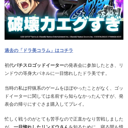
過去の「ドラ美コラム」はコチラ
初代
パチスロゴッドイーター
の発表会に参加したとき、リ
ンドウの等身大パネルに一目惚れしたドラ美です。
当時の私は狩猟系のゲームをほぼやったことがなく、ゴッ
ドイーターに関しては名前すら知らなかったんですが、発
表会の帰りにすぐさま購入してプレイ。
忙しく戦うのがとても苦手なので正直かなり苦戦しました
が、
一目惚れしたリンドウさん
を知るために、寝る間も惜