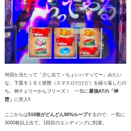
何回か当たって「少し出て～ちょいハマって〜」みたい
な、下皿モミモミ状態（スマスロだけど）を繰り返したの
ち、神チェリーからフリーズ！ 一気に
最強ATの「神
堕」
に突入!!
ここからは
510枚がどんどん90%ループ
するので、一気に
3000枚以上出て、1回目のエンディングに到達。