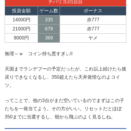
チバリヨ2/1台目
投資金額
ゲーム数
ボーナス
14000円
335
赤777
21000円
679
赤777
9000円
369
ヤメ
無理～ｗ コイン持ち悪すぎぃ
!!
天国までランデブーの予定だったが、これ以上続けたら後
戻りできなくなるし、
350
超えたら天井覚悟なのよコイ
ツ。
ってことで、他の
3
台がまだ空いているのでまずはこの子
たちを一発当てよう。その方がいい。リセットだとほぼ
350
までに当選するし、朝から飛ぶのよく見るしね。