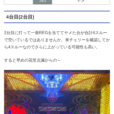
385
ヤメ
4台目(2台目)
2
台目に打って一発
REG
を当ててヤメた台が合計
4
スルー
で空いているではありませんか。単チェリーを確認してか
ら
4
スルーなのでさらに上がっている可能性も高い。
すると早めの花笠点滅からの～