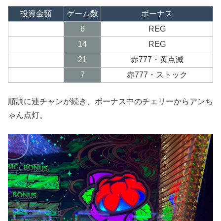
投資金額
ゲーム数
ボーナス
6
REG
14
REG
21
赤777・黄点滅
7
赤777・ストック
順調に連チャンが続き、ボーナス中のチェリーからアンち
ゃん点灯。