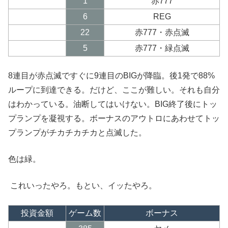
1
赤777
6
REG
22
赤777・赤点滅
5
赤777・緑点滅
8
連目が赤点滅ですぐに
9
連目の
BIG
が降臨。後
1
発で
88%
ループに到達できる。だけど、ここが難しい。それも自分
はわかっている。油断してはいけない。
BIG
終了後にトッ
プランプを凝視する。ボーナスのアウトロにあわせてトッ
プランプがチカチカチカと点滅した。
色は緑。
これいったやろ。もとい、イッたやろ。
投資金額
ゲーム数
ボーナス