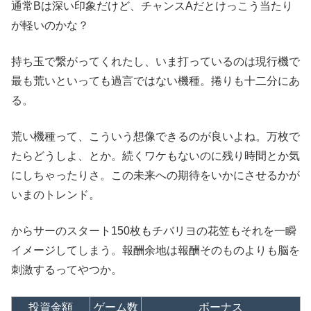
通常
B
は深い印象だけど、チャンス
A
だとけっこう当たり
が軽いのかな？
持ち玉で繋がってくれたし、いま打っているのは現行機で
最も荒いといっても過言ではない機種。捲りも十二分にあ
る。
荒い機種って、こういう想像できるのが良いよね。万枚で
たらどうしよ、とか。続くワケもないのに残り時間とか気
にしちゃったりさ。この未来への期待をいかにさせるかが
いまのトレンド。
からサーのスタート
150
枚もチバリヨの花笠もそれを一瞬
イメージしてしまう。報酬余地は報酬そのものよりも脳を
刺激するってやつか。
投資金額
ゲーム数
ボーナス