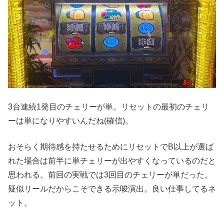
3
台連続
1
発目のチェリーが単。リセットの最初のチェリ
ーは単になりやすいんだね
(
確信
)
。
おそらく期待感を持たせるためにリセットで
B
以上が選ば
れた場合は前半に単チェリーが出やすくなっているのだと
思われる。前回の実戦では
3
回目のチェリーが単だった。
疑似リールだからこそできる示唆演出。良い仕事してるネ
ット。