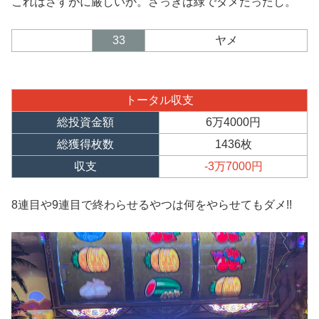
これはさすがに厳しいか。さっきは緑でダメだったし。
33
ヤメ
トータル収支
総投資金額
6万4000円
総獲得枚数
1436枚
収支
-3万7000円
8連目や
9
連目で終わらせるやつは何をやらせてもダメ
!!