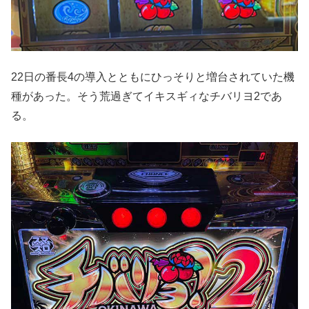
22日の番長4の導入とともにひっそりと増台されていた機
種があった。そう荒過ぎてイキスギィなチバリヨ2であ
る。