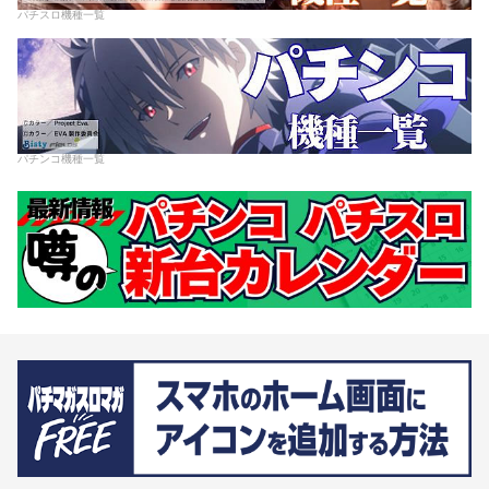
パチスロ機種一覧
パチンコ機種一覧