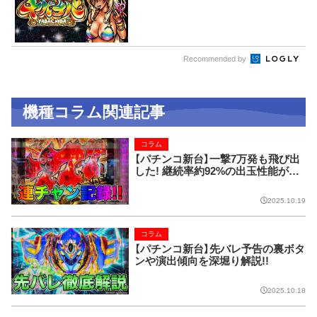
Recommended by
機種コラム関連記事
コラム
【パチンコ新台】一撃7万発も飛び出
した! 継続率約92%の出玉性能がス
ゴすぎる!
2025.10.19
コラム
【パチンコ新台】先バレ予告の裏ボタ
ンや演出傾向を深堀り解説!!
2025.10.18