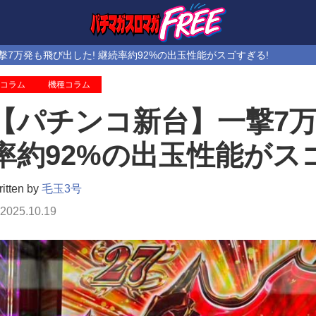
7万発も飛び出した! 継続率約92%の出玉性能がスゴすぎる!
コラム
機種コラム
【パチンコ新台】一撃7万
率約92%の出玉性能がス
itten by
毛玉3号
2025.10.19