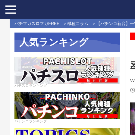
パチマガスロマガFREE
機種コラム
【パチンコ新台】一撃
人気ランキング
Wr
パチスロランキング
パチンコランキング