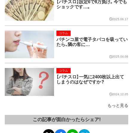
【パチスロ】設定6で8万負け。今でも
ショックです…。
2025.06.17
コラム
パチンコ屋で電子タバコを吸ってい
たら、隣の客に…
2025.04.08
コラム
【パチスロ】一気に2400枚以上出て
しまうのはなぜですか？
2024.12.05
もっと見る
この記事が面白かったらシェア!