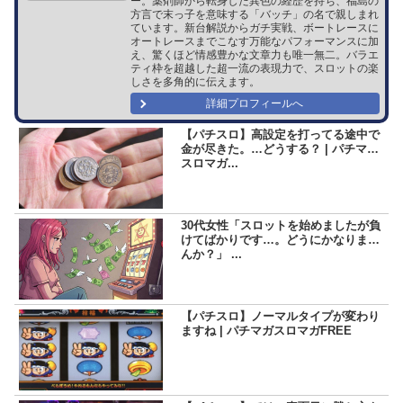
ー。薬剤師から転身した異色の経歴を持ち、福島の
方言で末っ子を意味する「バッチ」の名で親しまれ
ています。新台解説からガチ実戦、ボートレースに
オートレースまでこなす万能なパフォーマンスに加
え、驚くほど情感豊かな文章力も唯一無二。バラエ
ティ枠を超越した超一流の表現力で、スロットの楽
しさを多角的に伝えます。
詳細プロフィールへ
【パチスロ】高設定を打ってる途中で
金が尽きた。…どうする？ | パチマガ
スロマガ...
30代女性「スロットを始めましたが負
けてばかりです…。どうにかなりませ
んか？」 ...
【パチスロ】ノーマルタイプが変わり
ますね | パチマガスロマガFREE