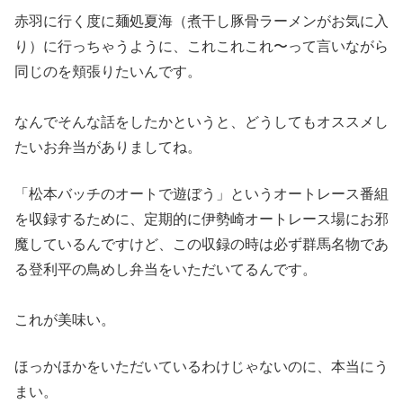
赤羽に行く度に麺処夏海（煮干し豚骨ラーメンがお気に入
り）
に行っちゃうように、これこれこれ〜
って言いながら
同じのを頬張りたいんです。
なんでそんな話をしたかというと、どうしてもオススメし
たいお弁
当がありましてね。
「松本バッチのオートで遊ぼう」というオート
レース番組
を収録するために、定期的に伊勢崎オートレース場にお
邪
魔しているんですけど、この収録の時は必ず群馬名物であ
る登利
平の鳥めし弁当をいただいてるんです。
これが美味い。
ほっかほかをいただいているわけじゃないのに、本
当にう
まい。