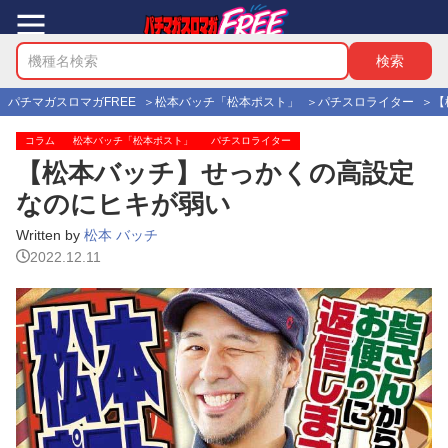
パチマガスロマガFREE
松本バッチ「松本ポスト」
パチスロライター
【
コラム
松本バッチ「松本ポスト」
パチスロライター
【松本バッチ】せっかくの高設定
なのにヒキが弱い
Written by
松本 バッチ
2022.12.11