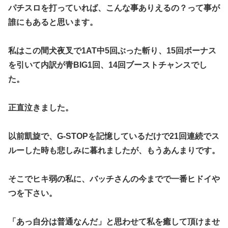
パチスロを打っていれば、こんな事ありえるの？って事が
誰にもあ
ると思います。
私はこの間犬夜叉で1AT中5回ぶった斬り、15回ボーナス
を引
いて内訳が青BIG1回、14回ブーストチャンスでし
た。
正直泣きました。
以前凱旋で、G-STOPを記憶しているだけで21回連続でス
ル
ーした時も悲しみに暮れましたが、もうあんまりです。
そこでヒキ弱の私に、バッチさんの今までで一番ヒドイや
つを下さ
い。
「あっ自分は普通なんだ」と思わせて私を癒して頂けませ