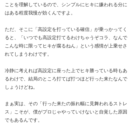
ことを理
解しているので、シンプルにヒキに嫌われる分に
はある程度我慢が
効くんですよ。
ただ、そこに「高設定を打っている確信」
が乗っかってく
ると、「いつでも高設定打てるわけちゃうぞコラ、
なんで
こんな時に限ってヒキが腐るねん」という感情が上乗せさ
れ
てしまうわけです。
冷静に考えれば高設定に座った上でヒキ勝って
いる時もあ
るわけで、
結局のところ打てば打つほど行った来たなんで
しょうけどね。
まぁ実は、その「行った来たの振れ幅に見舞われるストレ
ス」こそ
が、僕がプロじゃやっていけないと自覚した原因
でもあるんです。