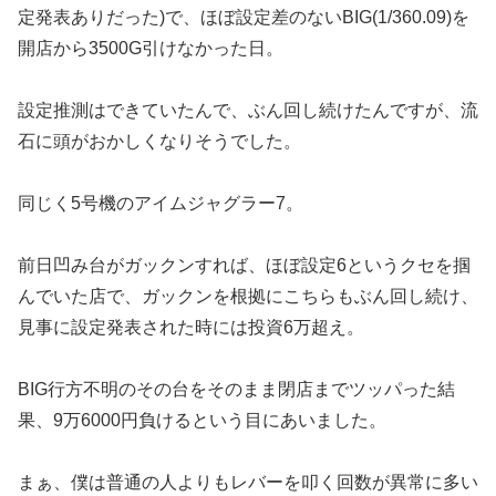
定発表
ありだった)で、ほぼ設定差のないBIG(1/360.09)
を
開店から3500G引けなかった日。
設定推測はできていたんで
、ぶん回し続けたんですが、流
石に頭がおかしくなりそうでした。
同じく5号機のアイムジャグラー7。
前日凹み台がガックンすれば
、ほぼ設定6というクセを掴
んでいた店で、ガックンを根拠にこち
らもぶん回し続け、
見事に設定発表された時には投資6万超え。
B
IG行方不明のその台をそのまま閉店までツッパった結
果、9万6
000円負けるという目にあいました。
まぁ、僕は普通の人よりもレバーを叩く回数が異常に多い