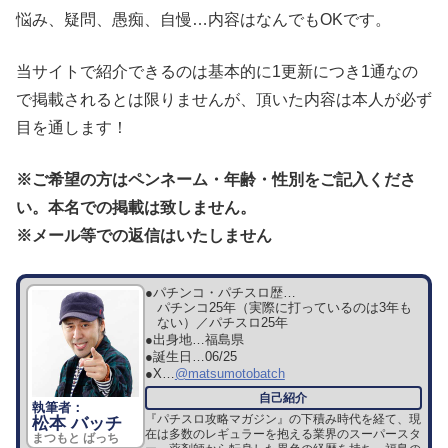
悩み、疑問、愚痴、自慢…内容はなんでもOKです。
当サイトで紹介できるのは基本的に1更新につき1通なの
で掲載されるとは限りませんが、頂いた内容は本人が必ず
目を通します！
※ご希望の方はペンネーム・年齢・性別
をご記入くださ
い。本名での掲載は致しません。
※メール等での返信はいたしません
●パチンコ・パチスロ歴…
パチンコ25年（実際に打っているのは3年も
ない）／パチスロ25年
●出身地…
福島県
●誕生日…
06/25
●X…
@matsumotobatch
『パチスロ攻略マガジン』の下積み時代を経て、現
松本 バッチ
在は多数のレギュラーを抱える業界のスーパースタ
まつもと ばっち