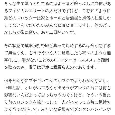
そんな中で飄々と打てるのはよっぽど腕っぷしに自信があ
るフィジカルエリートの人だけですけど、ご存知のように
殆どのスロッターは家とホールと居酒屋と風俗の往復しか
してないんでだいたいみんなヒョヒョロですし、体のどっ
かしらが常に痛い。あと二日酔いです。
その状態で威嚇強打野郎と真っ向対峙するのは分が悪すぎ
て無理ゆえ、もうそういう人に遭遇したら我々のような無
辜(むこ。罪がないこと)のスロッターは「ススス」と距離
を取るのみ。
君子はアホに近寄らん
のであります。
何をそんなにブチギレてんのかマジでよくわかんないし、
正味な話、オレがハマろうが出そうがアンタの台には何も
影響ないんだよって思っちゃうのですけど、そういう当た
り前のロジックを抜きにして「人がハマってる時に気持ち
よく当てやがって」みたいな逆恨みでダンダンバンバンや