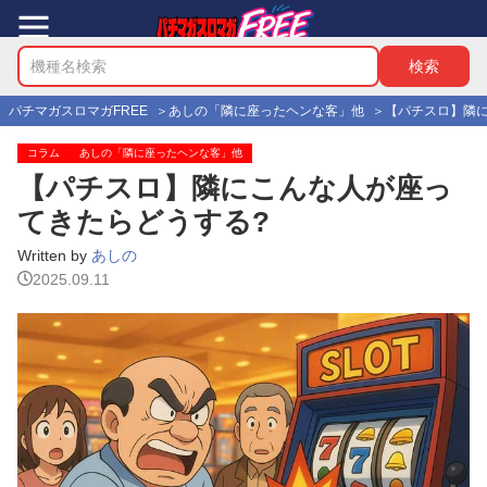
パチマガスロマガFREE
あしの「隣に座ったヘンな客」他
【パチスロ】隣
コラム
あしの「隣に座ったヘンな客」他
【パチスロ】隣にこんな人が座っ
てきたらどうする?
Written by
あしの
2025.09.11