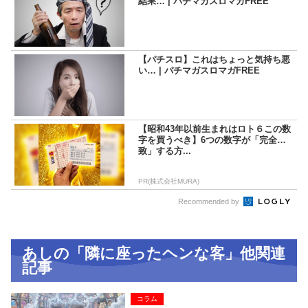
結果… | パチマガスロマガFREE
【パチスロ】これはちょっと気持ち悪
い… | パチマガスロマガFREE
【昭和43年以前生まれはロト６この数
字を買うべき】6つの数字が「完全一
致」する方...
PR(株式会社MURA)
Recommended by
あしの「隣に座ったヘンな客」他関連
記事
コラム