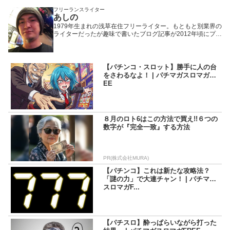
フリーランスライター
あしの
1979年生まれの浅草在住フリーライター。もともと別業界の
ライターだったが趣味で書いたブログ記事が2012年頃にプチ
ヒットしたことで題材をパチンコ・パチスロに固定。以来、
WEBや雑誌や業界誌など媒体を問わず様々なメディアで執筆
活動を行いながら現在に至る。「楽しんで打つ」ことをモッ
トーにしているため記事の内容もそっち方面が多め。
【パチンコ・スロット】勝手に人の台
をさわるなよ！ | パチマガスロマガFR
EE
８月のロト6はこの方法で買え!!６つの
数字が『完全一致』する方法
PR(株式会社MURA)
【パチンコ】これは新たな攻略法？
「謎の力」で大連チャン！ | パチマガ
スロマガF...
【パチスロ】酔っぱらいながら打った