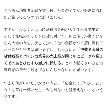
もちろん消費者金融が貸し付けた金の全てがパチ屋に流れ
たと言っ
てるワケではありません。
ですが、少なくとも当時消費者金融が大
学生や専業主婦、
そして無職のオッサンに貸し付けた、何に使うか
良く分か
らん大金のうち、決して少なくない金額がパチ店に流れて
たハズだと筆者は思いますし、じゃないと
「消費者金融の
貸付残高と
パチンコ業界の売上高が同じ年にピークを迎え
てそのあとひたすら
減少に転じる」
という嘘くさいほど出
来過ぎの符合も起き得ないんじ
ゃないかと思います。
つまり何がいいたいかというと、「借金して打つ人」とい
うのは昔
は一杯いたし、今も居ないとは思えない、という
話です。