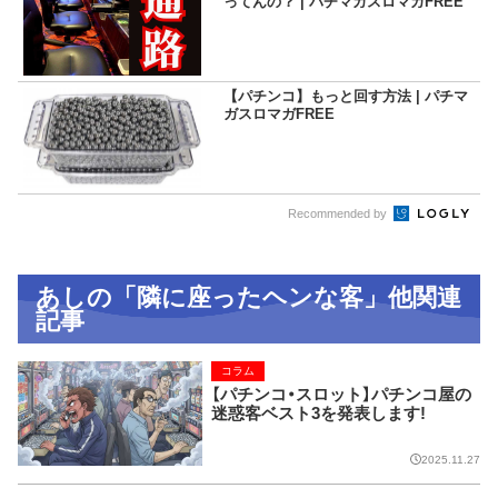
ってんの？ | パチマガスロマガFREE
【パチンコ】もっと回す方法 | パチマ
ガスロマガFREE
Recommended by
あしの「隣に座ったヘンな客」他関連
記事
コラム
【パチンコ・スロット】パチンコ屋の
迷惑客ベスト3を発表します!
2025.11.27