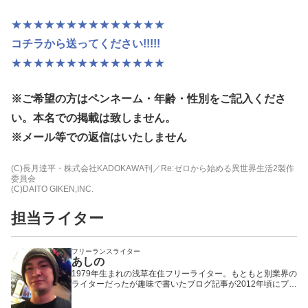
★★★★★★★★★★★★★★
コチラから送ってください!!!!!
★★★★★★★★★★★★★★
※ご希望の方はペンネーム・年齢・性別
をご記入くださ
い。本名での掲載は致しません。
※メール等での返信はいたしません
(C)長月達平・株式会社KADOKAWA刊／Re:ゼロから始める異世界生活2製作
委員会
(C)DAITO GIKEN,INC.
担当ライター
フリーランスライター
あしの
1979年生まれの浅草在住フリーライター。もともと別業界の
ライターだったが趣味で書いたブログ記事が2012年頃にプチ
ヒットしたことで題材をパチンコ・パチスロに固定。以来、
WEBや雑誌や業界誌など媒体を問わず様々なメディアで執筆