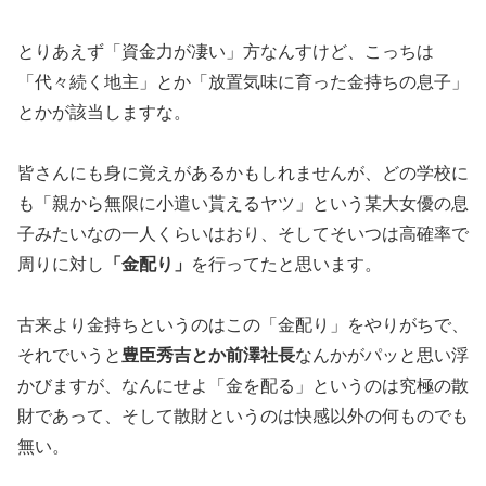
とりあえず「資金力が凄い」方なんすけど、こっちは
「代々続く地
主」とか「放置気味に育った金持ちの息子」
とかが該当しますな。
皆さんにも身に覚えがあるかもしれませんが、どの学校に
も「親か
ら無限に小遣い貰えるヤツ」という某大女優の息
子みたいなの一人
くらいはおり、そしてそいつは高確率で
周りに対し
「金配り」
を行っ
てたと思います。
古来より金持ちというのはこの「金配り」をやりがちで、
それでい
うと
豊臣秀吉とか前澤社長
なんかがパッと思い浮
かびますが、
なんにせよ「金を配る」というのは究極の散
財であって、そして散
財というのは快感以外の何ものでも
無い。