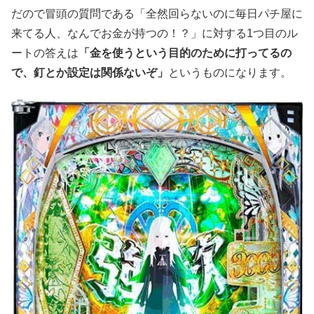
だので冒頭の質問である「全然回らないのに毎日パチ屋に
来てる人、なんでお金が持つの！？」に対する1つ目のル
ートの答えは
「金を使うと
いう目的のために打ってるの
で、釘とか設定は関係ないぞ」
というものにな
ります。