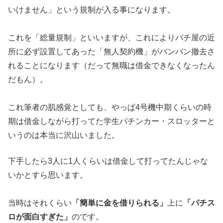
いけません」という規制
が入る事になります。
これを「総量規制」といいますが、これによりパチ屋の近
所に必ず
設置してあった「無人契約機」がバンバン撤去さ
れることになりま
す（だって無職は借金できなくなったん
だもん）。
これ筆者の肌感覚としても、やっぱ4号機中期くらいの時
期は借金
しながら打ってた学生パチンカー・
スロッターと
いうのは本当に沢山いました。
下手したら3人に1人
くらいは借金して打ってたんじゃな
いかとすら思います。
当時はそれくらい
「簡単に金を借りられる」
上に
「パチス
ロが面白す
ぎた」
のです。