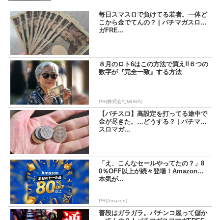
活動を行いながら現在に至る。「楽しんで打つ」ことをモッ
トーにしているため記事の内容もそっち方面が多め。
毎日スマスロで負けてる若者。一体ど
こから金でてんの？ | パチマガスロマ
ガFRE...
８月のロト6はこの方法で買え!!６つの
数字が『完全一致』する方法
PR(株式会社MURA)
【パチスロ】高設定を打ってる途中で
金が尽きた。…どうする？ | パチマガ
スロマガ...
「え、こんなセールやってたの？」8
0％OFF以上が続々登場！Amazonの
本気が...
PR(Amazon)
普段はガラガラ。パチンコ屋って儲か