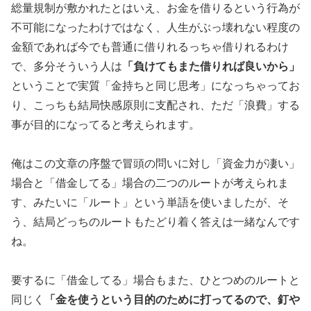
総量規制が敷かれたとはいえ、お金を借りるという行為が
不可能に
なったわけではなく、人生がぶっ壊れない程度の
金額であれば今で
も普通に借りれるっちゃ借りれるわけ
で、多分そういう人は
「負け
てもまた借りれば良いから」
ということで実質「金持ちと同じ思考
」になっちゃってお
り、こっちも結局快感原則に支配され、ただ「
浪費」する
事が目的になってると考えられます。
俺はこの文章の序盤で冒頭の問いに対し「資金力が凄い」
場合と「
借金してる」場合の二つのルートが考えられま
す、みたいに「ルー
ト」という単語を使いましたが、そ
う、結局どっちのルートもたど
り着く答えは一緒なんです
ね。
要するに「借金してる」場合もまた、ひとつめのルートと
同じく
「
金を使うという目的のために打ってるので、釘や