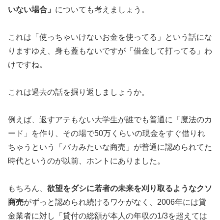
いない場合」
についても考えましょう。
これは「使っちゃいけないお金を使ってる」という話にな
りますゆ
え、身も蓋もないですが「借金して打ってる」わ
けですね。
これは過去の話を掘り返しましょうか。
例えば、返すアテもない大学生が誰でも普通に「魔法のカ
ード」を
作り、その場で50万くらいの現金をすぐ借りれ
ちゃうという「バ
カみたいな商売」が普通に認められてた
時代というのが以前、ホン
トにありました。
もちろん、
欲望をダシに若者の未来を刈り取るようなクソ
商売
がずっ
と認められ続けるワケがなく、2006年には貸
金業者に対し「貸
付の総額が本人の年収の1/3を超えては