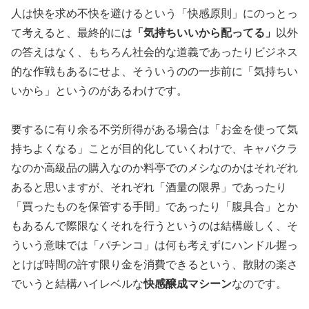
人は快を求め不快を避けるという「快感原則」にのっとっ
て考え
ると、最終的には
「気持ちいいから配ってる」
以外
の答えはなく、も
ちろん社会的な道義であったりビジネス
的な作戦もあるにせよ、そ
ういうのの一歩前に「気持ちい
いから」というのがあるわけです。
要するに有り余る不労所得がある場合は「お金を使って気
持ちよく
なる」ことが目的化していくわけで、キャバクラ
なのか高級品の購
入なのか料亭でのメシなのかはそれぞれ
あると思いますが、
それぞれ「酒量の限界」であったり
「買ったものを保管する手間」
であったり「腹具合」とか
もあるんで際限なくそれを行うというの
は結構厳しく、そ
ういう意味では「パチンコ」は何も考えずにハン
ドル握っ
とけば時間の許す限り金を消費できるという、散財の楽さ
でいうと結構ハイレベルな
快感醸成マシーン
なのです。