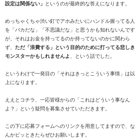
設定は関係ない」
という
のが最終的な答えになります。
めっちゃくちゃ渋い釘でアホみたいにハンドル握ってる人
を「バカ
だな」「不思議だな」と思うかも知れないんです
が、それはお金を
持ってるのか持ってないのかに関わら
ず、
ただ「浪費する」という目
的のために打ってる悲しき
モンスターかもしれませんよ
、という話
でした。
というわけで一発目の「それはきっとこういう事情」は以
上になり
ます。
ええとコチラ、一応皆様からの
「これはどういう事なん
よ？」という疑問を募集させていただきます
。
この下に応募フォームへのリンクを用意してますので、な
んかビッ
ときたらぜひお願いします。