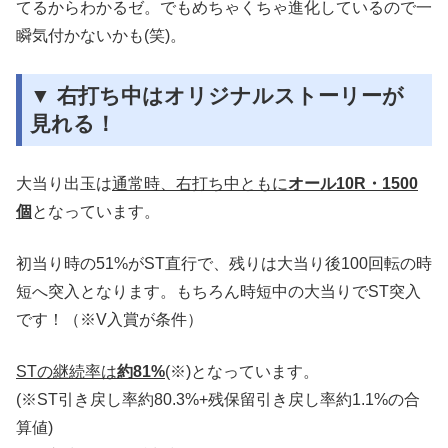
てるからわかるゼ。でもめちゃくちゃ進化しているので一
瞬気付かないかも(笑)。
▼ 右打ち中はオリジナルストーリーが
見れる！
大当り出玉は
通常時、右打ち中ともに
オール10R・1500
個
となっています。
初当り時の51%がST直行で、残りは大当り後100回転の時
短へ突入となります。もちろん時短中の大当りでST突入
です！（※V入賞が条件）
STの継続率は
約81%
(※)となっています。
(※ST引き戻し率約80.3%+残保留引き戻し率約1.1%の合
算値)