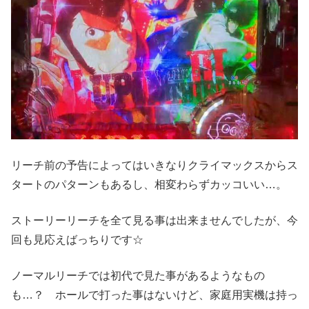
リーチ前の予告によってはいきなりクライマックスからス
タートのパターンもあるし、相変わらずカッコいい…。
ストーリーリーチを全て見る事は出来ませんでしたが、今
回も見応えばっちりです☆
ノーマルリーチでは初代で見た事があるようなもの
も…？ ホールで打った事はないけど、家庭用実機は持っ