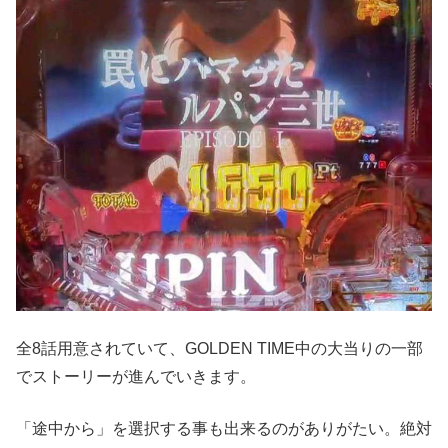
全8話用意されていて、GOLDEN TIME中の大当りの一部
でストーリーが進んでいきます。
「途中から」を選択する事も出来るのがありがたい。絶対