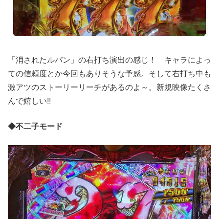
「消されたルパン」の右打ち演出の感じ！ キャラによっ
ての信頼度とか今回もありそうな予感。そして右打ち中も
激アツのストーリーリーチがあるのよ～。新規映像たくさ
んで嬉しい!!
◆不二子モード