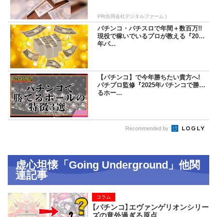
PR(合同会社デジタルファーム )
パチンコ・パチスロで年間＋数百万!!
現役で稼いでいるプロが教える『2025
年パ...
【パチンコ】で今年勝ちたい貴方へ!
パチプロ監修『2025年パチンコで勝て
るホー...
Recommended by
虚心坦懐「Going Underground」他関
連記事
コラム
【パチンコ】エヴァンゲリオンシリー
ズの意外過ぎる原点