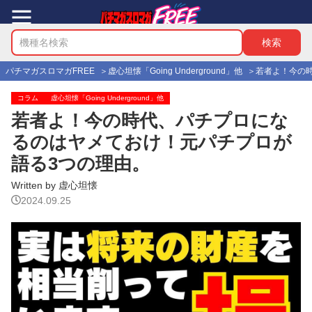
パチマガスロマガFREE
虚心坦懐「Going Underground」他
若者よ！今の
コラム
虚心坦懐「Going Underground」他
若者よ！今の時代、パチプロにな
るのはヤメておけ！元パチプロが
語る3つの理由。
Written by 虚心坦懐
2024.09.25