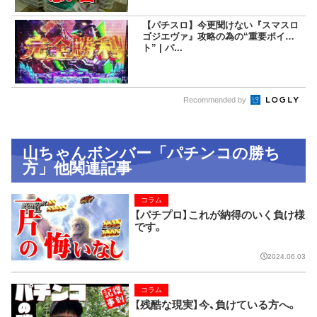
【パチスロ】今更聞けない『スマスロ
ゴジエヴァ』攻略の為の“重要ポイン
ト” | パ...
Recommended by
山ちゃんボンバー「パチンコの勝ち
方」他関連記事
コラム
【パチプロ】これが納得のいく負け様
です。
2024.06.03
コラム
【残酷な現実】今、負けている方へ。