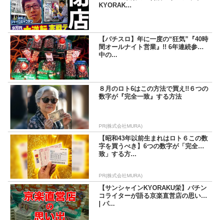
KYORAK...
【パチスロ】年に一度の“狂気”『40時
間オールナイト営業』!! 6年連続参戦
中の...
８月のロト6はこの方法で買え!!６つの
数字が『完全一致』する方法
PR(株式会社MURA)
【昭和43年以前生まれはロト６この数
字を買うべき】6つの数字が「完全一
致」する方...
PR(株式会社MURA)
【サンシャインKYORAKU栄】パチン
コライターが語る京楽直営店の思い出
| パ...