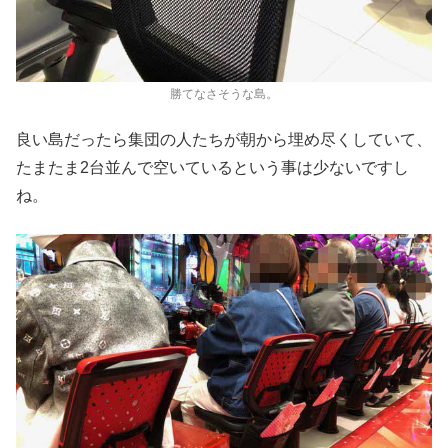
勝てなさそうな島。
良い島だったら集団の人たちが朝から埋め尽くしていて、
たまたま
2台並んで空いているという事は少ないですし
ね。