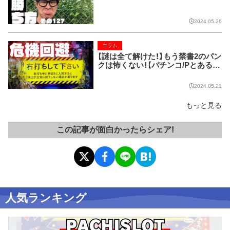
2024.05.26
コラム
【謎は全て解けた！】もう禁書2のパン
クは怖くない！【パチンコ/Pとある魔
術の禁書目録2】
2024.05.21
もっと見る
この記事が面白かったらシェア!
人気ランキング