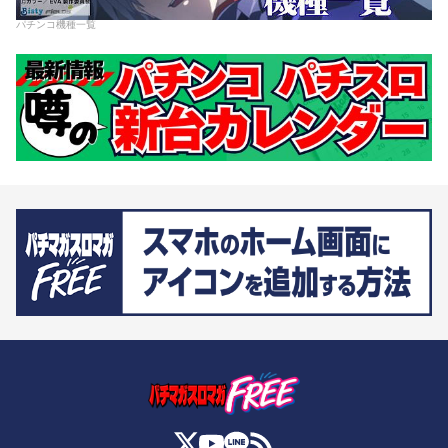
パチンコ機種一覧