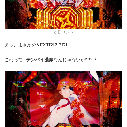
と思ったら!?
えっ、まさかの
NEXT!?!?!?!?!
これって...
テンパイ濃厚
なんじゃないか!?!?!?