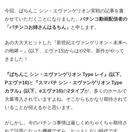
今回、ぱちんこ シン・エヴァンゲリオン実戦の記事を書
かせていただくことになりました、
パチンコ動画配信者の
「パチンコお姉さんはるちん」
と申します。
あの大大大ヒットした『新世紀エヴァンゲリオン～未来へ
の咆哮～』(以下、エヴァ15)からはや2年。新作がやって
きました！
『ぱちんこ シン・エヴァンゲリオン Type レイ』(以下、
Pエヴァ16)
と
『スマパチ シン・エヴァンゲリオン Type
カヲル』(以下、eエヴァ16)
の
2タイプ
が、多くのホールで
大量導入されていますよね。そこからもかなり期待されて
いることが伺えるかと思います。
がしかし、今のパチンコ事情は厳しくめちゃくちゃ期待さ
れて話題になった機種ですら、ヒットしない時代です。