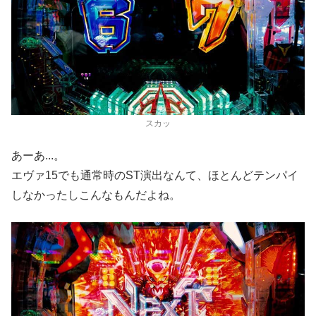
スカッ
あーあ...。
エヴァ15でも通常時のST演出なんて、ほとんどテンパイ
しなかったしこんなもんだよね。