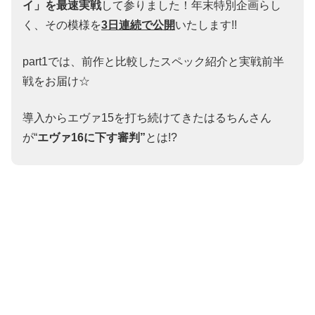
イ」
を最速実戦
して参りました！年末特別企画らし
く、その模様を
3日連続で公開
いたします!!
part1では、前作と比較したスペック紹介と実戦前半
戦をお届け☆
導入からエヴァ15を打ち続けてきたはるちんさん
が“
エヴァ16に下す審判”
とは!?