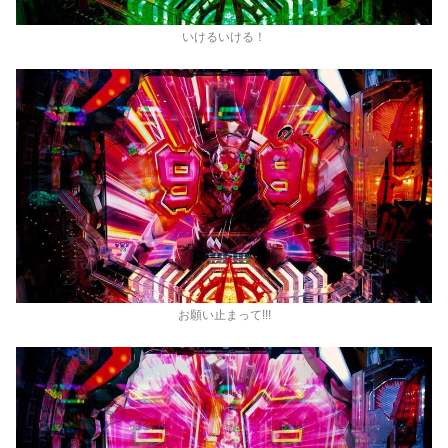
いけるいける！
お願い止まって!!!