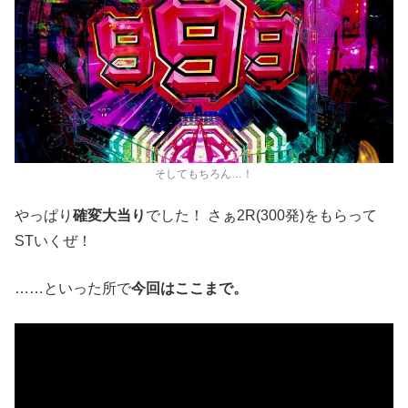
そしてもちろん…！
やっぱり
確変大当り
でした！ さぁ2R(300発)をもらって
STいくぜ！
……といった所で
今回はここまで。