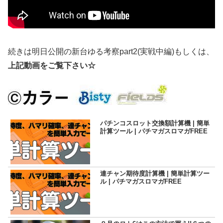
続きは明日公開の新台ゆる考察part2(実戦中編)もしくは、
上記動画をご覧下さい☆
パチンコスロット交換額計算機 | 簡単
計算ツール | パチマガスロマガFREE
連チャン期待度計算機 | 簡単計算ツー
ル | パチマガスロマガFREE