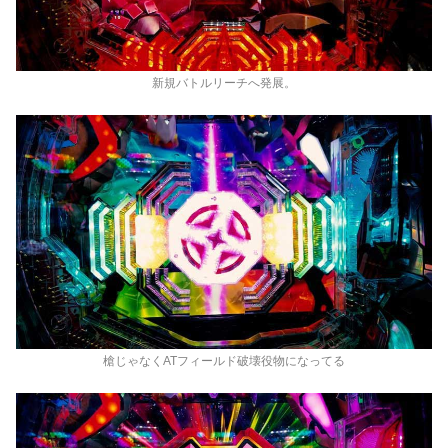
新規バトルリーチへ発展。
槍じゃなくATフィールド破壊役物になってる