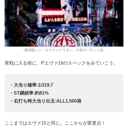
「劇場版シン・エヴァンゲリオン」が初のパチンコ化。
実戦に入る前に、Pエヴァ16のスペックをみていこう。
・大当り確率:1/319.7
・ST継続率:約81%
・右打ち時大当り出玉:ALL1,500発
ここまではエヴァ15と同じ。ここからが変更点！