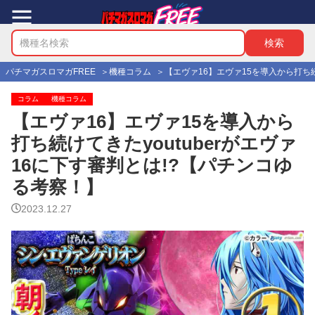
パチマガスロマガFREE
機種コラム
【エヴァ16】エヴァ15を導入から打ち続
コラム
機種コラム
【エヴァ16】エヴァ15を導入から
打ち続けてきたyoutuberがエヴァ
16に下す審判とは!?【パチンコゆ
る考察！】
2023.12.27