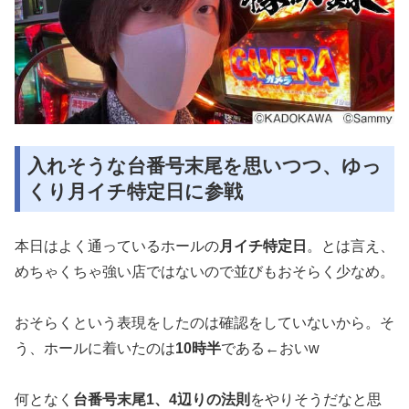
入れそうな台番号末尾を思いつつ、ゆっ
くり月イチ特定日に参戦
本日はよく通っているホールの
月イチ特定日
。とは言え、
めちゃくちゃ強い店ではないので並びもおそらく少なめ。
おそらくという表現をしたのは確認をしていないから。そ
う、ホールに着いたのは
10時半
である←おいw
何となく
台番号末尾1、4辺りの法則
をやりそうだなと思