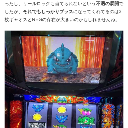
ったし、リールロックも当てられないという
不遇の展開
で
したが、
それでもしっかりプラス
になってくれてるのは3
枚ギャオスとREGの存在が大きいのかもしれませんね。