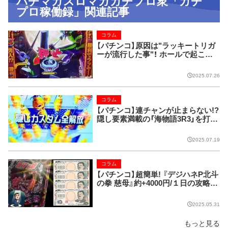
パチマガスロマガガチプロ衆「ガチ
プロ稼働録」関連記事
コラム
【パチンコ】原因は"ラッキートリガ
ーが流行した事"！ ホールで起こっ
た『パチプロメンヘラ事件』。
2025.07.26
コラム
【パチンコ】連チャンが止まらない!?
隠し要素満載の「海物語3R3」を打っ
てみたら…。
2025.07.19
コラム
【パチンコ】超簡単! 『デジハネP北斗
の拳 慈母』約+4000円/１日の攻略法
発覚!!
2025.05.31
もっと見る