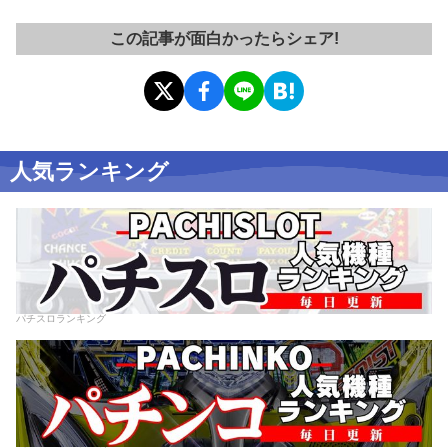
この記事が面白かったらシェア!
人気ランキング
パチスロランキング