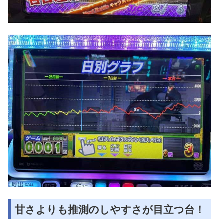
甘さよりも推測のしやすさが目立つ台！