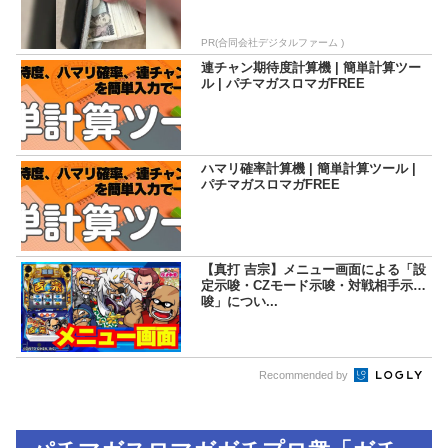
PR(合同会社デジタルファーム )
連チャン期待度計算機 | 簡単計算ツー
ル | パチマガスロマガFREE
ハマリ確率計算機 | 簡単計算ツール |
パチマガスロマガFREE
【真打 吉宗】メニュー画面による「設
定示唆・CZモード示唆・対戦相手示
唆」につい...
Recommended by