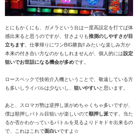
とにもかくにも、ガメラという台は一度高設定を打てば体
感出来ると思うのですが、甘さよりも
推測のしやすさが目
立ちます
。仕事帰りにワンBIG勝負!! みたいな楽しみ方が
本来の付き合い方なのかもしれませんが、個人的には
設定
狙いでお世話になる機会が多め
です。
ロースペックで技術介入機ということで、敬遠している方
も多いしライバルは少ないし、
狙いやすい
と思います。
あと、スロマガ勢は逆押し派がめちゃくちゃ多いですが、
僕は順押しバトル目狙いが楽しいので
順押し派
です。当た
るか否かわかっているバトルを見るよりドキドキ出来るの
で、これはこれで
面白い
ですよ☆