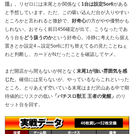
活」
。リゼロには末尾とか関係なく
1台は設定5or6
がある
と予想しています。ただ、この吸い込んだ台が入りやすい
ところかと言われると微妙で、
好奇心
の方がやや優勢かも
しれない。おそらく前日456確定が出て、こうなったであ
ろう台を
どう扱うのか
という好奇心。冷静に考えたら据え
置きとか設定4→設定5or6に打ち替えてるの見たことねぇ
わと判断し、カードがNだったことを確認してヤメ。
まだ開店から間もないが何となく
末尾1が強い雰囲気を感
じた
。確信には至らないが、やっているならこれといった
ところ。とりあえず空いている末尾はまだ沢山ある中で期
待値的にリスクの低い
「パチスロ獣王 王者の覚醒」
のリ
セット台を回す。