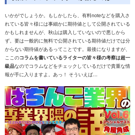
いかがでしょうか。もしかしたら、有料noteなどを購入さ
れている皆々様には事細かに期待値として公開されている
かもしれませんが、秋山は購入していないので悪しから
ず。要は一般的に無料で公開されている期待値だけでは分
からない期待値があるってことです。最後になりますが、
ここの
コラムを書いているライターの皆々様の考察は超一
級品
なのでコラムなどをチェックしているだけで貴重な情
報が手に入りますよ。あっ！ そういえば…