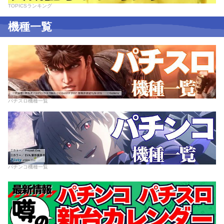
TOPICSランキング
機種一覧
パチスロ機種一覧
パチンコ機種一覧