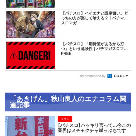
【パチスロ】ハイエナと設定狙い。ど
っちの方が楽して喰える？ | パチマガ
スロマガ...
【パチスロ】「期待値があるから打
つ」という危険性 | パチマガスロマガ
FREE
Recommended by
「あきげん」秋山良人のエナコラム関
連記事
コラム
【パチスロ】ハッキリ言って…今この
業界はメチャクチャ崖っぷちです