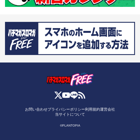
お問い合わせ
プライバシーポリシー
利用規約
運営会社
当サイトについて
©PLANTOPIA