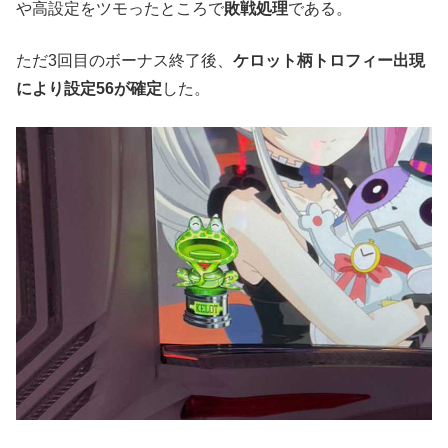
や高設定をツモったところで
敗戦処理
である。
ただ3回目のボーナス終了後、
ケロット柄トロフィー出現
により設定56が確定
した。