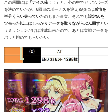
この瞬間には
「ナイス俺！！」
と、心の中でガッツポーズ
を決めていたが、6回目のボーナスを迎える頃には
感情を
半分くらい失っていた
のもまた事実。それでも
設定56を
ツモった以上はしっかりデータを取りながらぶん回す
とい
うミッションだけは達成出来たので、あとは実戦データを
バッと眺めてもらいたい。