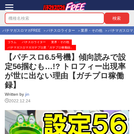
パチマガスロマガFREE
パチスロライター
業界・その他
パチマガスロマ
コラム
パチスロライター
業界・その他
パチマガスロマガガチプロ衆「ガチプロ稼働録」
【パチスロ6.5号機】傾向読みで設
定56掴むも…!? トロフィー出現率
が世に出ない理由【ガチプロ稼働
録】
Written by
jin
2022.12.24