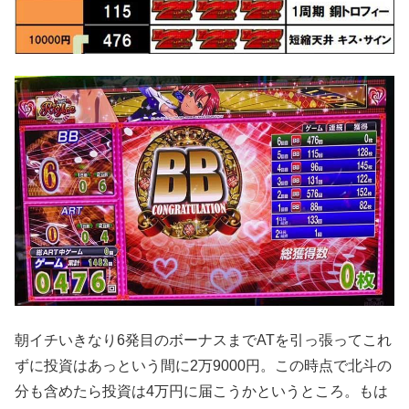
朝イチいきなり6発目のボーナスまでATを引っ張ってこれ
ずに投資はあっという間に2万9000円。この時点で北斗の
分も含めたら投資は4万円に届こうかというところ。もは