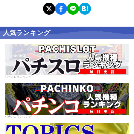
人気ランキング
パチスロランキング
パチンコランキング