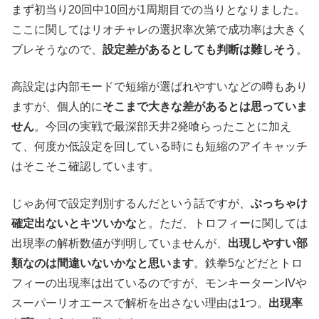
まず初当り20回中10回が1周期目での当りとなりました。
ここに関してはリオチャレの選択率次第で成功率は大きく
ブレそうなので、
設定差があるとしても判断は難しそう
。
高設定は内部モードで短縮が選ばれやすいなどの噂もあり
ますが、個人的に
そこまで大きな差があるとは思っていま
せん
。今回の実戦で最深部天井2発喰らったことに加え
て、何度か低設定を回している時にも短縮のアイキャッチ
はそこそこ確認しています。
じゃあ何で設定判別するんだという話ですが、
ぶっちゃけ
確定出ないとキツいかな
と。ただ、トロフィーに関しては
出現率の解析数値が判明していませんが、
出現しやすい部
類なのは間違いないかなと思います
。鉄拳5などだとトロ
フィーの出現率は出ているのですが、モンキーターンIVや
スーパーリオエースで解析を出さない理由は1つ。
出現率