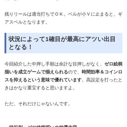
残りリールは適当打ちでＯＫ。ベルが小Ｖに止まると、ギ
アスベルとなります。
状況によって1確目が最高にアツい出目
となる！
今回紹介した中押し手順は余計な目押しがなく、
ゼロ絵柄
揃いを成立ゲームで揃えられる
ので、
時間効率＆コインロ
スを抑えるという意味で優れています
。高設定を打ったと
きはかなり重宝すると思いますよ。
ただ、それだけじゃないんです。