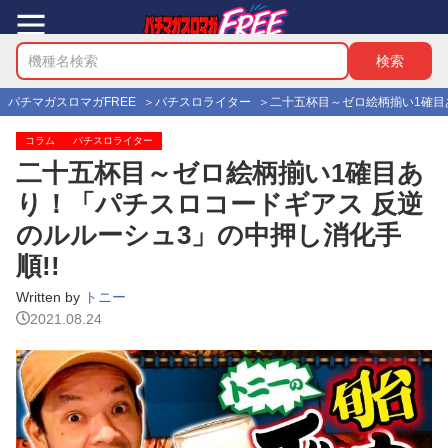
パチマガスロマガFREE
パチスロライター
二十五杯目～ゼロ絵柄揃い1確目
コラム
パチスロライター
二十五杯目～ゼロ絵柄揃い1確目あ
り！「パチスロコードギアス 反逆
のルルーシュ3」の中押し消化手
順!!
Written by
トニー
2021.08.24