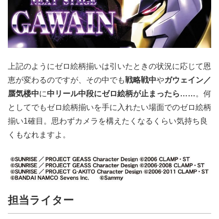
上記のようにゼロ絵柄揃いは引いたときの状況に応じて恩
恵が変わるのですが、その中でも
戦略戦中
や
ガウェイン／
蜃気楼中
に
中リール中段にゼロ絵柄が止まったら……
。何
としてでもゼロ絵柄揃いを手に入れたい場面でのゼロ絵柄
揃い1確目。思わずカメラを構えたくなるくらい気持ち良
くもなれますよ。
担当ライター