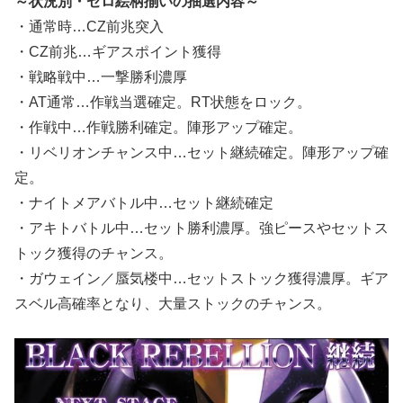
～状況別・ゼロ絵柄揃いの抽選内容～
・通常時…CZ前兆突入
・CZ前兆…ギアスポイント獲得
・戦略戦中…一撃勝利濃厚
・AT通常…作戦当選確定。RT状態をロック。
・作戦中…作戦勝利確定。陣形アップ確定。
・リベリオンチャンス中…セット継続確定。陣形アップ確
定。
・ナイトメアバトル中…セット継続確定
・アキトバトル中…セット勝利濃厚。強ピースやセットス
トック獲得のチャンス。
・ガウェイン／蜃気楼中…セットストック獲得濃厚。ギア
スベル高確率となり、大量ストックのチャンス。