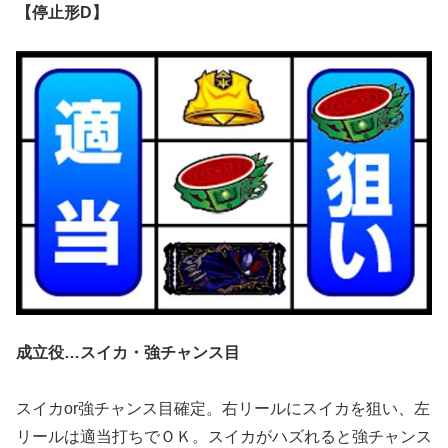
【停止形D】
成立役…スイカ・強チャンス目
スイカor強チャンス目確定。右リールにスイカを狙い、左
リールは適当打ちでＯＫ。スイカがハズれると強チャンス