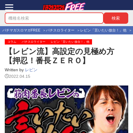
パチマガスロマガFREE
パチスロライター
レビン「言いたい放台！」他
コラム
パチスロライター
レビン「言いたい放台！」他
【レビン流】高設定の見極め方
【押忍！番長ＺＥＲＯ】
Written by
レビン
2022.04.15