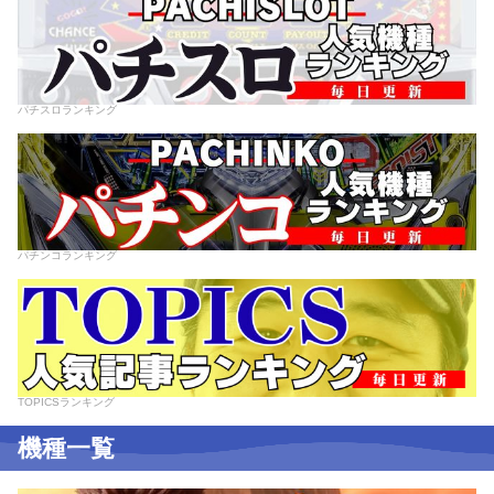
パチスロランキング
パチンコランキング
TOPICSランキング
機種一覧