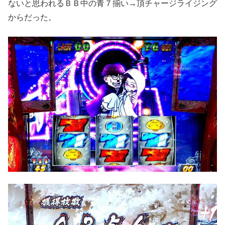
ないと思われるＢＢ中の青７揃い→頂チャージライジング
からだった。