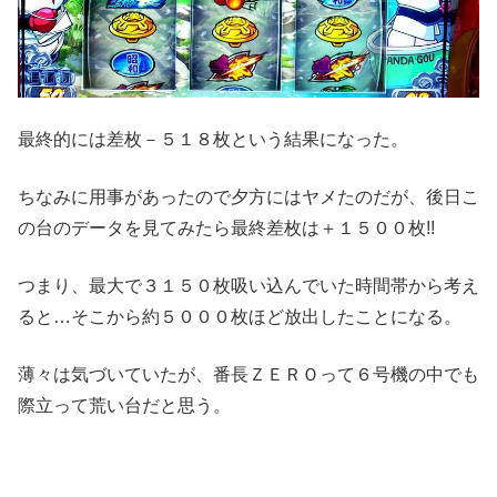
最終的には差枚－５１８枚という結果になった。
ちなみに用事があったので夕方にはヤメたのだが、後日こ
の台のデータを見てみたら最終差枚は＋１５００枚!!
つまり、最大で３１５０枚吸い込んでいた時間帯から考え
ると…そこから約５０００枚ほど放出したことになる。
薄々は気づいていたが、番長ＺＥＲＯって６号機の中でも
際立って荒い台だと思う。