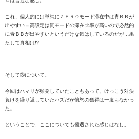
４は普通な感じ。
これ、個人的には単純にＺＥＲＯモード滞在中は青ＢＢが
出やすい＝高設定は同モードの滞在比率が高いので必然的
に青ＢＢが出やすいというだけな気はしているのだが…果
たして真相は!?
そして③について。
今回はハマリが頻発していたこともあって、けっこう対決
負けを繰り返していたハズだが憤怒の獲得は一度もなかっ
た。
ということで、ここについても優遇された感じはなし。