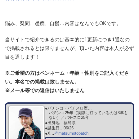
悩み、疑問、愚痴、自慢…内容はなんでもOKです。
当サイトで紹介できるのは基本的に1更新につき1通なの
で掲載されるとは限りませんが、頂いた内容は本人が必ず
目を通します！
※ご希望の方はペンネーム・年齢・性別
をご記入くださ
い。本名での掲載は致しません。
※メール等での返信はいたしません
●パチンコ・パチスロ歴…
パチンコ25年（実際に打っているのは3年も
ない）／パチスロ25年
●出身地…
福島県
●誕生日…
06/25
●X…
@matsumotobatch