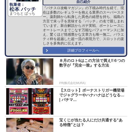
『パチスロ攻略マガジン』の下積み時代を経て、現
松本 バッチ
在は多数のレギュラーを抱える業界のスーパースタ
まつもと ばっち
ー。薬剤師から転身した異色の経歴を持ち、福島の
方言で末っ子を意味する「バッチ」の名で親しまれ
ています。新台解説からガチ実戦、ボートレースに
オートレースまでこなす万能なパフォーマンスに加
え、驚くほど情感豊かな文章力も唯一無二。バラエ
ティ枠を超越した超一流の表現力で、スロットの楽
しさを多角的に伝えます。
詳細プロフィールへ
８月のロト6はこの方法で買え!!６つの
数字が『完全一致』する方法
PR(株式会社MURA)
【スロット】ボーナストリガー機登場
でジャグラーやハナハナはどうなる？
| パチマ...
宝くじが当たる人にだけ共通する“あ
る特徴”とは？