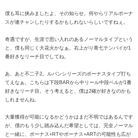
僕も耳に挟みましたよ、その知らせ。何やらリアルボーナ
スが連チ
ャンしたりするかもしれないらしいですねぇ。
奇遇ですが、生涯で思い入れのあるノーマルタイプという
と、僕も
同じく大花火かなぁ。右上がり青七テンパイが1
番好きなリーチ目
でしてね。
あ、あと不二子2。ルパンシリーズのボーナスタイプ打ち
てえなぁ
。こちらは下段BARから中リール中段ベルが1番
好きなリーチ目
。そう考えると、僕は2確が好きなのかも
しれませんね。
大量獲得が可能になるかどうかはまだ不明ではあるんです
が、僕の
もう少し踏み込んだ希望としては、完全ノーマル
と一緒に、ボーナ
ス+RTやボーナス+ARTの可能性も広が