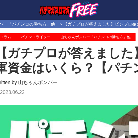
バー「パチンコの勝ち方」他
【ガチプロが答えました】ピンプロ始
コラム
パチンコライター
山ちゃんボンバー「パチンコの勝ち方」他
【ガチプロが答えました
軍資金はいくら？【パチ
ritten by 山ちゃんボンバー
2023.06.22