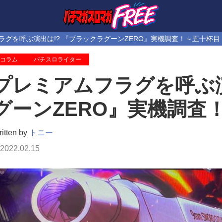
ラグを呼ぶ演出は!? 『ブラックラグーンZERO』実機調査！～五十杯目
コラム
パチスロライター
プレミアムフラグを呼ぶ演
グーンZERO』実機調査
itten by
トニー
2022.02.15