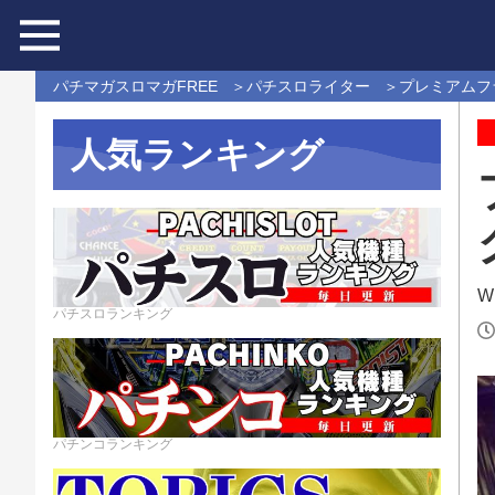
パチマガスロマガFREE
パチスロライター
プレミアムフ
人気ランキング
Wr
パチスロランキング
パチンコランキング