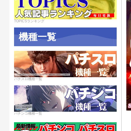
TOPICSランキング
機種一覧
パチスロ機種一覧
パチンコ機種一覧