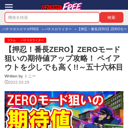
パチマガスロマガFREE
パチスロライター
【押忍！番長ZERO】ZEROモ
コラム
パチスロライター
【押忍！番長ZERO】ZEROモード
狙いの期待値アップ攻略！ ペイア
ウトを少しでも高く!!～五十六杯目
Written by
トニー
2022.03.29