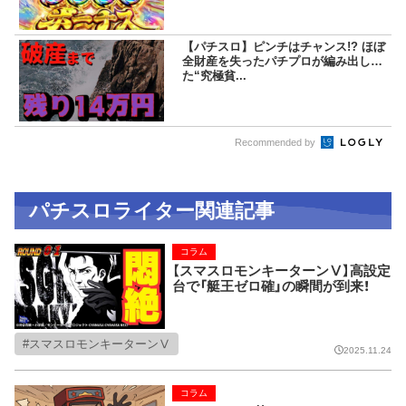
【パチスロ】ピンチはチャンス!? ほぼ
全財産を失ったパチプロが編み出し
た“究極貧...
Recommended by
パチスロライター関連記事
コラム
【スマスロモンキーターンⅤ】高設定
台で「艇王ゼロ確」の瞬間が到来！
スマスロモンキーターンⅤ
2025.11.24
コラム