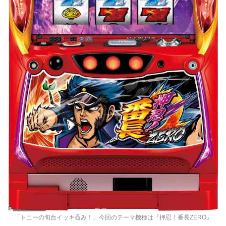
「トニーの旬台イッキ呑み！」今回のテーマ機種は『押忍！番長ZERO』