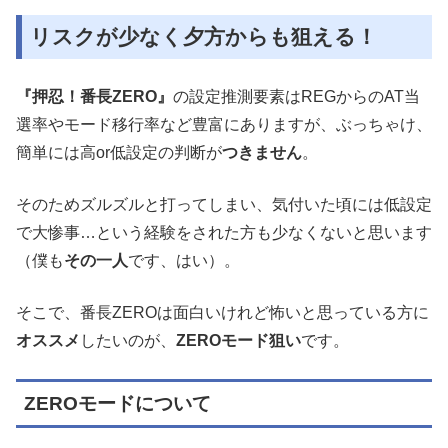
リスクが少なく夕方からも狙える！
『押忍！番長ZERO』
の設定推測要素はREGからのAT当
選率やモード移行率など豊富にありますが、ぶっちゃけ、
簡単には高or低設定の判断が
つきません
。
そのためズルズルと打ってしまい、気付いた頃には低設定
で大惨事…という経験をされた方も少なくないと思います
（僕も
その一人
です、はい）。
そこで、番長ZEROは面白いけれど怖いと思っている方に
オススメ
したいのが、
ZEROモード狙い
です。
ZEROモードについて