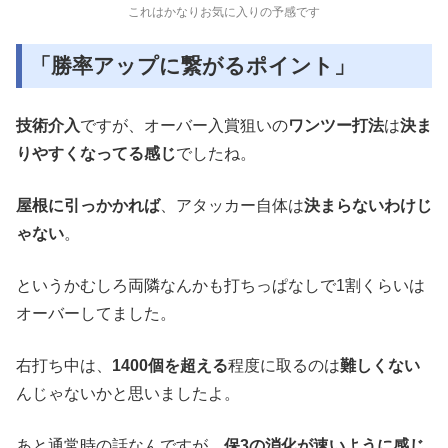
これはかなりお気に入りの予感です
「勝率アップに繋がるポイント」
技術介入
ですが、オーバー入賞狙いの
ワンツー打法
は
決ま
りやすくなってる感じ
でしたね。
屋根に引っかかれば
、アタッカー自体は
決まらないわけじ
ゃない
。
というかむしろ両隣なんかも打ちっぱなしで1割くらいは
オーバーしてました。
右打ち中は、
1400個を超える
程度に取るのは
難しくない
んじゃないかと思いましたよ。
あと通常時の話なんですが、
保3の消化が速いように感じ