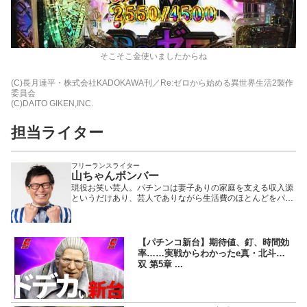
そこそこ金使いましたからね
(C)長月達平・株式会社KADOKAWA刊／Re:ゼロから始める異世界生活2製作
委員会
(C)DAITO GIKEN,INC.
担当ライター
フリーランスライター
山ちゃんボンバー
現役お笑い芸人。パチンコは妻子ありの家庭を支える収入源
というだけあり、芸人でありながら生活費のほとんどをパチ
ンコで稼ぐその腕と知識はパチプロ以上! CS番組等にて活躍
中の人気急上昇ライター……だが、お笑いは相変わらずの低
空飛行。チンパン似として愛されるスベリキャラが定着して
いる。
【パチンコ新台】期待値、釘、時間効
率……実戦からわかったe真・北斗無
双 第5章 ...