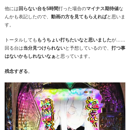
他には
回らない台を5時間
打った場合の
マイナス期待値
な
んかも表記したので、
動画の方を見てもらえれば
と思いま
す。
トータルしても
もうちょい打ちたいなと思いました
が……
回る台は
当分見つけられない
と予想しているので、
打つ事
はないかもしれないなぁ
と思っています。
残念すぎる
。