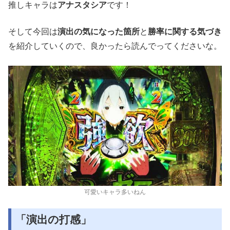
推しキャラは
アナスタシア
です！
そして今回は
演出の気になった箇所
と
勝率に関する気づき
を紹介していくので、良かったら読んでってくださいな。
可愛いキャラ多いねん
「演出の打感」