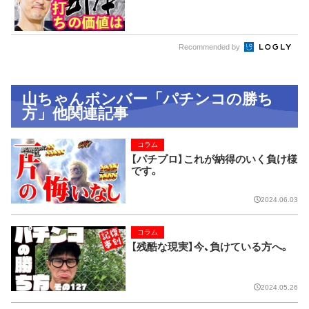
Recommended by
山ちゃんボンバー「パチンコの勝ち
方」他関連記事
コラム
【パチプロ】これが納得のいく負け様
です。
2024.06.03
コラム
【残酷な現実】今、負けている方へ。
2024.05.26