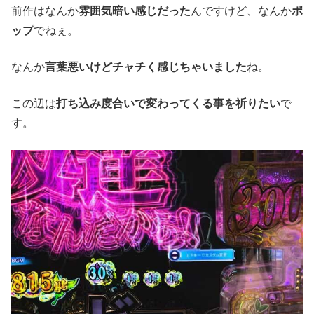
前作はなんか
雰囲気暗い感じだった
んですけど、なんか
ポ
ップ
でねぇ。
なんか
言葉悪いけどチャチく感じちゃいました
ね。
この辺は
打ち込み度合いで変わってくる事を祈りたい
で
す。