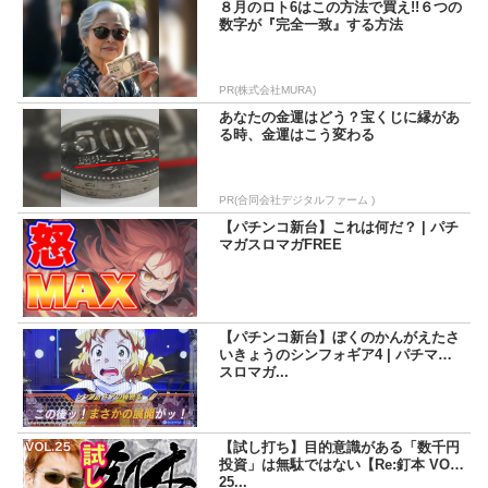
８月のロト6はこの方法で買え!!６つの
数字が『完全一致』する方法
PR(株式会社MURA)
あなたの金運はどう？宝くじに縁があ
る時、金運はこう変わる
PR(合同会社デジタルファーム )
【パチンコ新台】これは何だ？ | パチ
マガスロマガFREE
【パチンコ新台】ぼくのかんがえたさ
いきょうのシンフォギア4 | パチマガ
スロマガ...
【試し打ち】目的意識がある「数千円
投資」は無駄ではない【Re:釘本 VOL.
25...