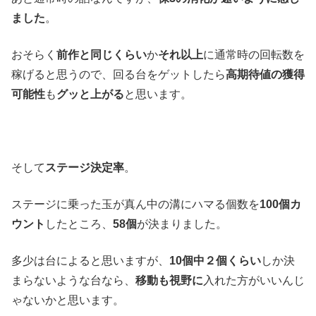
ました
。
おそらく
前作と同じくらい
か
それ以上
に通常時の回転数を
稼げると思うので、回る台をゲットしたら
高期待値の獲得
可能性
も
グッと上がる
と思います。
そして
ステージ決定率
。
ステージに乗った玉が真ん中の溝にハマる個数を
100個カ
ウント
したところ、
58個
が決まりました。
多少は台によると思いますが、
10個中２個くらい
しか決
まらないような台なら、
移動も視野に
入れた方がいいんじ
ゃないかと思います。