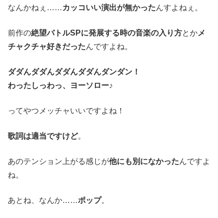
なんかねぇ……
カッコいい演出が無かった
んすよねぇ。
前作の
絶望バトルSPに発展する時の音楽の入り方
とか
メ
チャクチャ好きだった
んですよね。
ダダんダダんダダんダダんダンダン！
わったしっわっ、ヨーソロー♪
ってやつメッチャいいですよね！
歌詞は適当ですけど
。
あのテンション上がる感じが
他にも別になかった
んですよ
ね。
あとね、なんか……
ポップ
。