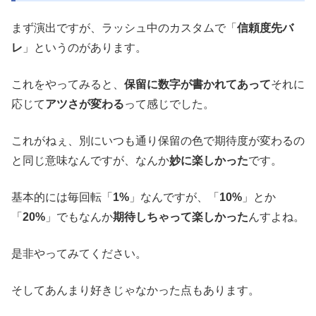
まず演出ですが、ラッシュ中のカスタムで「
信頼度先バ
レ
」というのがあります。
これをやってみると、
保留に数字が書かれてあって
それに
応じて
アツさが変わる
って感じでした。
これがねぇ、別にいつも通り保留の色で期待度が変わるの
と同じ意味なんですが、なんか
妙に楽しかった
です。
基本的には毎回転「
1%
」なんですが、「
10%
」とか
「
20%
」でもなんか
期待しちゃって楽しかった
んすよね。
是非やってみてください。
そしてあんまり好きじゃなかった点もあります。