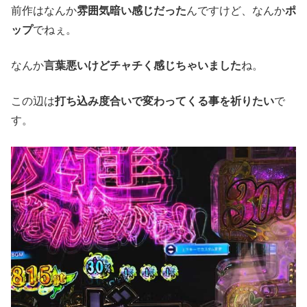
前作はなんか
雰囲気暗い感じだった
んですけど、なんか
ポ
ップ
でねぇ。
なんか
言葉悪いけどチャチく感じちゃいました
ね。
この辺は
打ち込み度合いで変わってくる事を祈りたい
で
す。