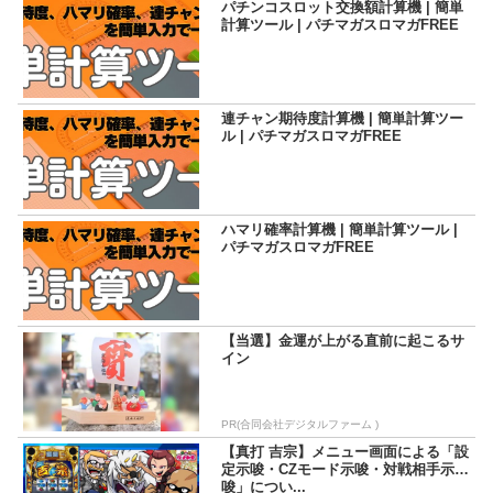
パチンコスロット交換額計算機 | 簡単
計算ツール | パチマガスロマガFREE
連チャン期待度計算機 | 簡単計算ツー
ル | パチマガスロマガFREE
ハマリ確率計算機 | 簡単計算ツール |
パチマガスロマガFREE
【当選】金運が上がる直前に起こるサ
イン
PR(合同会社デジタルファーム )
【真打 吉宗】メニュー画面による「設
定示唆・CZモード示唆・対戦相手示
唆」につい...