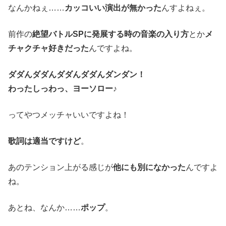
なんかねぇ……
カッコいい演出が無かった
んすよねぇ。
前作の
絶望バトルSPに発展する時の音楽の入り方
とか
メ
チャクチャ好きだった
んですよね。
ダダんダダんダダんダダんダンダン！
わったしっわっ、ヨーソロー♪
ってやつメッチャいいですよね！
歌詞は適当ですけど
。
あのテンション上がる感じが
他にも別になかった
んですよ
ね。
あとね、なんか……
ポップ
。