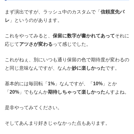
まず演出ですが、ラッシュ中のカスタムで「
信頼度先バ
レ
」というのがあります。
これをやってみると、
保留に数字が書かれてあって
それに
応じて
アツさが変わる
って感じでした。
これがねぇ、別にいつも通り保留の色で期待度が変わるの
と同じ意味なんですが、なんか
妙に楽しかった
です。
基本的には毎回転「
1%
」なんですが、「
10%
」とか
「
20%
」でもなんか
期待しちゃって楽しかった
んすよね。
是非やってみてください。
そしてあんまり好きじゃなかった点もあります。