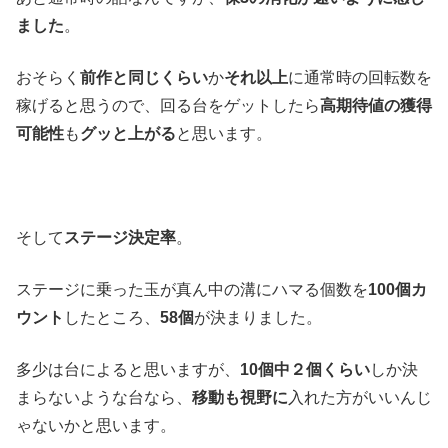
ました
。
おそらく
前作と同じくらい
か
それ以上
に通常時の回転数を
稼げると思うので、回る台をゲットしたら
高期待値の獲得
可能性
も
グッと上がる
と思います。
そして
ステージ決定率
。
ステージに乗った玉が真ん中の溝にハマる個数を
100個カ
ウント
したところ、
58個
が決まりました。
多少は台によると思いますが、
10個中２個くらい
しか決
まらないような台なら、
移動も視野に
入れた方がいいんじ
ゃないかと思います。