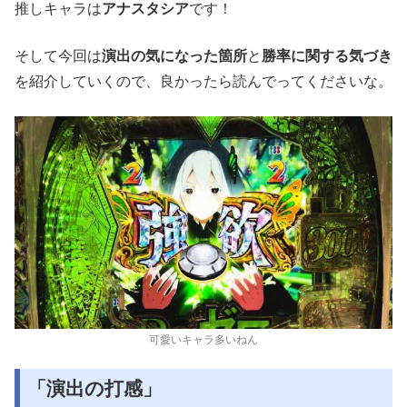
推しキャラは
アナスタシア
です！
そして今回は
演出の気になった箇所
と
勝率に関する気づき
を紹介していくので、良かったら読んでってくださいな。
可愛いキャラ多いねん
「演出の打感」