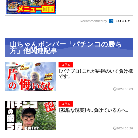
Recommended by
山ちゃんボンバー「パチンコの勝ち
方」他関連記事
コラム
【パチプロ】これが納得のいく負け様
です。
2024.06.03
コラム
【残酷な現実】今、負けている方へ。
2024.05.26