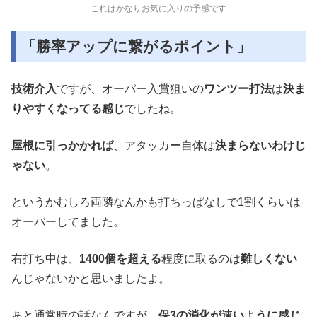
これはかなりお気に入りの予感です
「勝率アップに繋がるポイント」
技術介入
ですが、オーバー入賞狙いの
ワンツー打法
は
決ま
りやすくなってる感じ
でしたね。
屋根に引っかかれば
、アタッカー自体は
決まらないわけじ
ゃない
。
というかむしろ両隣なんかも打ちっぱなしで1割くらいは
オーバーしてました。
右打ち中は、
1400個を超える
程度に取るのは
難しくない
んじゃないかと思いましたよ。
あと通常時の話なんですが、
保3の消化が速いように感じ