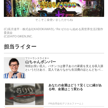
そこそこ金使いましたからね
(C)長月達平・株式会社KADOKAWA刊／Re:ゼロから始める異世界生活2製作
委員会
(C)DAITO GIKEN,INC.
担当ライター
フリーランスライター
山ちゃんボンバー
現役お笑い芸人。パチンコは妻子ありの家庭を支える収入源
というだけあり、芸人でありながら生活費のほとんどをパチ
ンコで稼ぐその腕と知識はパチプロ以上! CS番組等にて活躍
中の人気急上昇ライター……だが、お笑いは相変わらずの低
空飛行。チンパン似として愛されるスベリキャラが定着して
いる。
あなたの金運はどう？宝くじに縁があ
る時、金運はこう変わる
PR(合同会社デジタルファーム )