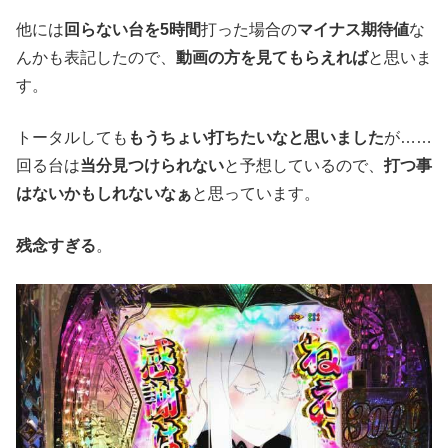
他には
回らない台を5時間
打った場合の
マイナス期待値
な
んかも表記したので、
動画の方を見てもらえれば
と思いま
す。
トータルしても
もうちょい打ちたいなと思いました
が……
回る台は
当分見つけられない
と予想しているので、
打つ事
はないかもしれないなぁ
と思っています。
残念すぎる
。