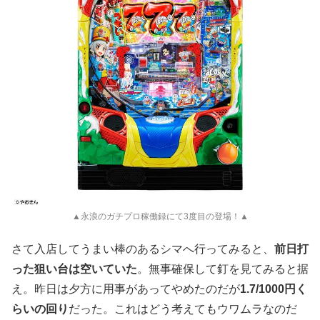
▲永浪のガチプロ稼働録にて3度目の登場！▲
さて入店してうまい棒のあるシマへ行ってみると、
前日打
った狙い台は空いていた
。無事確保して釘を見てみると据
え。昨日は夕方に用事があってやめたのだが
1.7/1000円く
らいの回り
だった。これはどう考えてもウワムラなのだ