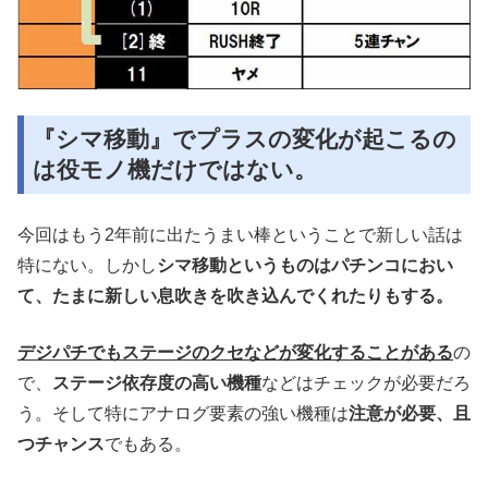
『シマ移動』でプラスの変化が起こるの
は役モノ機だけではない。
今回はもう2年前に出たうまい棒ということで新しい話は
特にない。しかし
シマ移動というものはパチンコにおい
て、たまに新しい息吹きを吹き込んでくれたりもする。
デジパチでもステージのクセなどが変化することがある
の
で、
ステージ依存度の高い機種
などはチェックが必要だろ
う。そして特にアナログ要素の強い機種は
注意が必要、且
つチャンス
でもある。