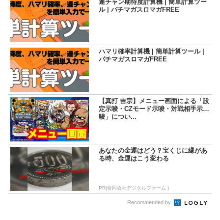
連チャン期待度計算機 | 簡単計算ツー
ル | パチマガスロマガFREE
ハマリ確率計算機 | 簡単計算ツール |
パチマガスロマガFREE
【真打 吉宗】メニュー画面による「設
定示唆・CZモード示唆・対戦相手示
唆」につい...
あなたの金運はどう？宝くじに縁があ
る時、金運はこう変わる
PR(合同会社デジタルファーム )
Recommended by