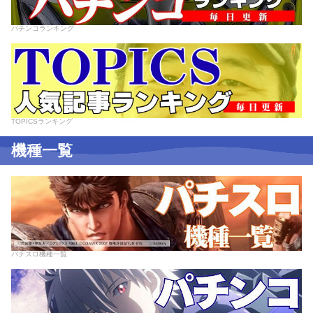
パチンコランキング
TOPICSランキング
機種一覧
パチスロ機種一覧