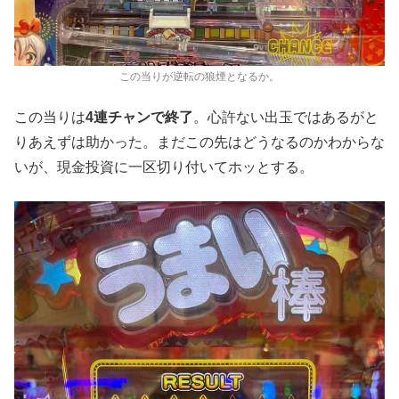
この当りが逆転の狼煙となるか。
この当りは
4連チャンで終了
。心許ない出玉ではあるがと
りあえずは助かった。まだこの先はどうなるのかわからな
いが、現金投資に一区切り付いてホッとする。