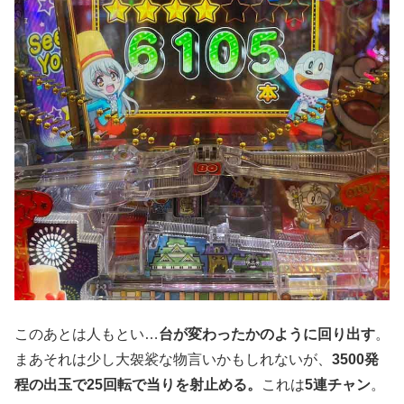
このあとは人もとい…
台が変わったかのように回り出す
。
まあそれは少し大袈裟な物言いかもしれないが、
3500発
程の出玉で25回転で当りを射止める。
これは
5連チャン
。