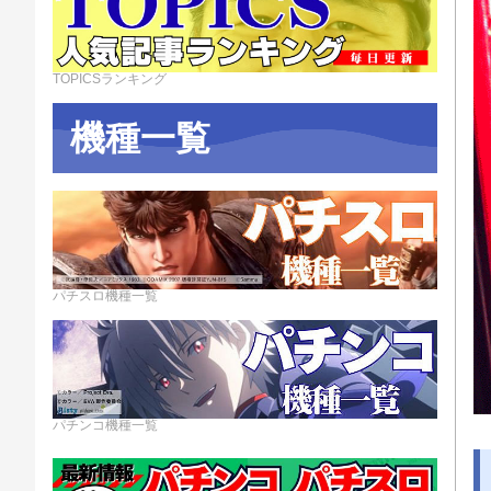
TOPICSランキング
機種一覧
パチスロ機種一覧
パチンコ機種一覧