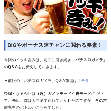
BIGやボーナス連チャンに関わる要素！
今回のイッキ呑みは、前回に引き続き
「パチスロガメラ」
の
Q＆A
をお伝えしていきます。
▼前回の「パチスロガメラ」Q＆A前編は
コチラ
後編となる今回は
（超）ガメラモード
や
裏モード
につい
て。先日、僕は天井まで連れていかれたのですが、その本
前兆中のバトルがこちらでした。