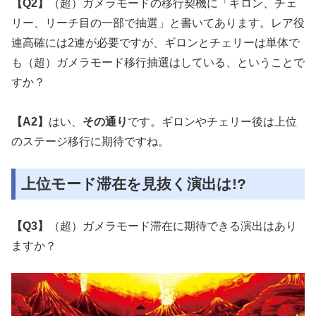
【Q2】
（超）ガメラモードの移行契機に「ギロン、チェ
リー、リーチ目の一部で抽選」と書いてあります。レア役
連高確には2連が必要ですが、ギロンとチェリーは単体で
も（超）ガメラモード移行抽選はしている、ということで
すか？
【A2】
はい、
その通り
です。ギロンやチェリー後は上位
のステージ移行に期待ですね。
上位モード滞在を見抜く演出は!?
【Q3】
（超）ガメラモード滞在に期待できる演出はあり
ますか？