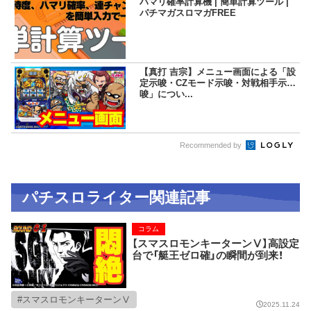
ハマリ確率計算機 | 簡単計算ツール |
パチマガスロマガFREE
【真打 吉宗】メニュー画面による「設
定示唆・CZモード示唆・対戦相手示
唆」につい...
Recommended by
パチスロライター関連記事
コラム
【スマスロモンキーターンⅤ】高設定
台で「艇王ゼロ確」の瞬間が到来！
スマスロモンキーターンⅤ
2025.11.24