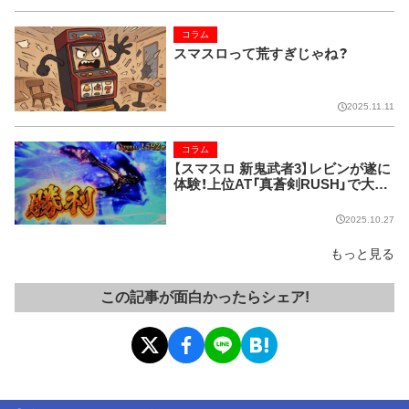
コラム
スマスロって荒すぎじゃね？
2025.11.11
コラム
【スマスロ 新鬼武者3】レビンが遂に
体験！上位AT「真蒼剣RUSH」で大量
出玉を獲得!!
2025.10.27
もっと見る
この記事が面白かったらシェア!