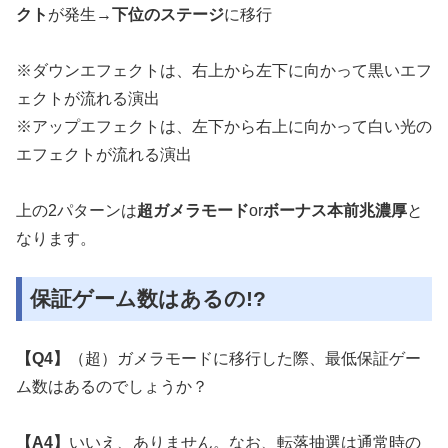
クト
が発生→
下位のステージ
に移行
※ダウンエフェクトは、右上から左下に向かって黒いエフ
ェクトが流れる演出
※アップエフェクトは、左下から右上に向かって白い光の
エフェクトが流れる演出
上の2パターンは
超ガメラモード
or
ボーナス本前兆濃厚
と
なります。
保証ゲーム数はあるの!?
【Q4】
（超）ガメラモードに移行した際、最低保証ゲー
ム数はあるのでしょうか？
【A4】
いいえ、ありません。なお、転落抽選は通常時の