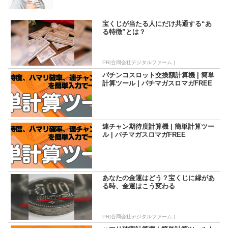
識量は超トップクラス。ベテランなのに天然オトボケキャラ
なのも人気の証。トレードマークはCAP帽!
宝くじが当たる人にだけ共通する“あ
る特徴”とは？
PR(合同会社デジタルファーム )
パチンコスロット交換額計算機 | 簡単
計算ツール | パチマガスロマガFREE
連チャン期待度計算機 | 簡単計算ツー
ル | パチマガスロマガFREE
あなたの金運はどう？宝くじに縁があ
る時、金運はこう変わる
PR(合同会社デジタルファーム )