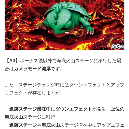
【A3】
ボーナス後以外で海底火山ステージに移行した場
合は
ガメラモード濃厚
です。
また、ステージチェンジ時にはダウンエフェクトとアップ
エフェクトが存在しますが、
・
遺跡ステージ滞在中
に
ダウンエフェクト
が発生→
上位の
海底火山ステージ
に移行
・
遺跡ステージ
や
海底火山ステージ
滞在中に
アップエフェ