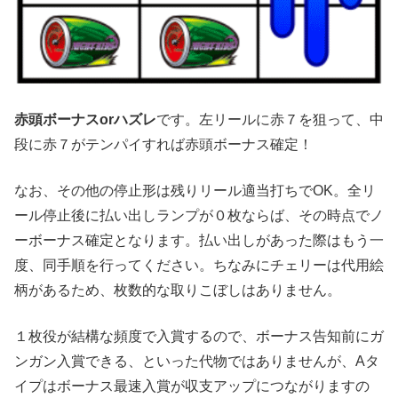
赤頭ボーナスorハズレ
です。左リールに赤７を狙って、中
段に赤７がテンパイすれば赤頭ボーナス確定！
なお、その他の停止形は残りリール適当打ちでOK。全リ
ール停止後に払い出しランプが０枚ならば、その時点でノ
ーボーナス確定となります。払い出しがあった際はもう一
度、同手順を行ってください。ちなみにチェリーは代用絵
柄があるため、枚数的な取りこぼしはありません。
１枚役が結構な頻度で入賞するので、ボーナス告知前にガ
ンガン入賞できる、といった代物ではありませんが、Aタ
イプはボーナス最速入賞が収支アップにつながりますの