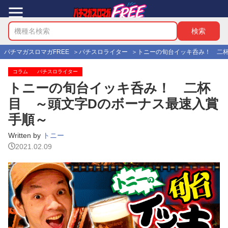
パチマガスロマガFREE
パチスロライター
トニーの旬台イッキ呑み！ 二
コラム
パチスロライター
トニーの旬台イッキ呑み！ 二杯
目 ～頭文字Dのボーナス最速入賞
手順～
Written by
トニー
2021.02.09