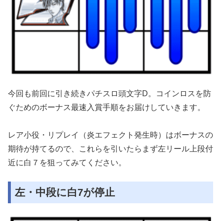
今回も前回に引き続きパチスロ頭文字D。コインロスを防
ぐためのボーナス最速入賞手順をお届けしていきます。
レア小役・リプレイ（炎エフェクト発生時）はボーナスの
期待が持てるので、これらを引いたらまず左リール上段付
近に白７を狙ってみてください。
左・中段に白7が停止