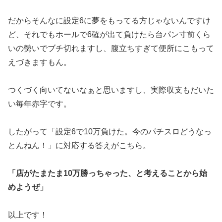
だからそんなに設定6
に夢をもってる方じゃないんですけ
ど、それでもホールで6確が出
て負けたら台パン寸前くら
いの勢いでブチ切れますし、
腹立ちすぎて便所にこもって
えづきますもん。
つくづく向いてないなぁと思いますし、実際収支もだいた
い毎年赤
字です。
したがって「設定6で10万負けた。今のパチスロどうなっ
とんね
ん！」に対応する答えがこちら。
「店がたまたま10万勝っちゃった、と考えることから始
めようぜ
」
以上です！