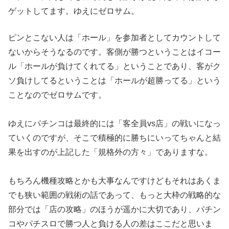
ゲットし
てます。ゆえにゼロサム。
ピンとこない人は「ホール」を参加者と
してカウントして
ないからそうなるのです。客側が勝つということ
はイコー
ル「ホールが負けてくれてる」ということであり、
客がク
ソ負けしてるということは「ホールが超勝ってる」
という
ことなのでゼロサムです。
ゆえにパチンコは最終的には「客全員vs店」の戦いになっ
ていく
のですが、そこで積極的に勝ちにいってちゃんと結
果を出すのが上
記した「規格外の方々」でありますな。
もちろん機種攻略とかも大事なんですけどもそれはあくま
でも狭い
範囲の戦術の話であって、もっと大枠の戦略的な
部分では「店の攻
略」のほうが遥かに大切であり、パチン
コやパチスロで勝つ人と負
ける人の差はここだと思いま