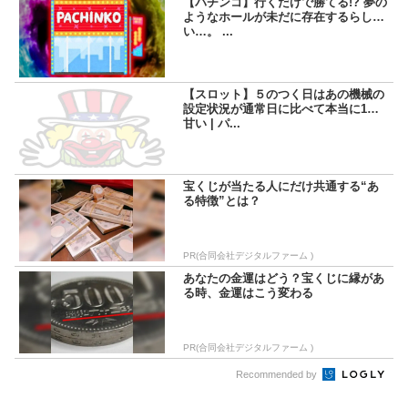
【パチンコ】行くだけで勝てる!? 夢の
ようなホールが未だに存在するらし
い…。 ...
【スロット】５のつく日はあの機械の
設定状況が通常日に比べて本当に1段
甘い | パ...
宝くじが当たる人にだけ共通する“あ
る特徴”とは？
PR(合同会社デジタルファーム )
あなたの金運はどう？宝くじに縁があ
る時、金運はこう変わる
PR(合同会社デジタルファーム )
Recommended by