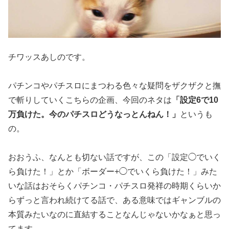
チワッスあしのです。
パチンコやパチスロにまつわる色々な疑問をザクザクと撫
で斬りし
ていくこちらの企画、今回のネタは
「設定6で10
万負けた。今の
パチスロどうなっとんねん！」
というも
の。
おおうふ、なんとも切ない話ですが、この「設定◯でいく
ら負けた
！」とか「ボーダー+◯でいくら負けた！」みた
いな話はおそらく
パチンコ・パチスロ発祥の時期くらいか
らずっと言われ続けてる話
で、ある意味ではギャンブルの
本質みたいなのに直結することなん
じゃないかなぁと思っ
てます。