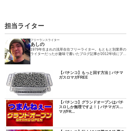
担当ライター
フリーランスライター
あしの
1979年生まれの浅草在住フリーライター。もともと別業界の
ライターだったが趣味で書いたブログ記事が2012年頃にプチ
ヒットしたことで題材をパチンコ・パチスロに固定。以来、
WEBや雑誌や業界誌など媒体を問わず様々なメディアで執筆
活動を行いながら現在に至る。「楽しんで打つ」ことをモッ
トーにしているため記事の内容もそっち方面が多め。
【パチンコ】もっと回す方法 | パチマ
ガスロマガFREE
【パチンコ】グランドオープンはパチ
スロしか無理ですよ！ | パチマガスロ
マガFR...