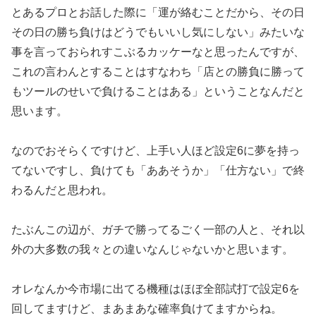
とあるプ
ロとお話した際に「運が絡むことだから、その日
その日の勝ち負け
はどうでもいいし気にしない」みたいな
事を言っておられすこぶる
カッケーなと思ったんですが、
これの言わんとすることはすなわち
「店との勝負に勝って
もツールのせいで負けることはある」という
ことなんだと
思います。
なのでおそらくですけど、上手い人ほど設定6に夢を持っ
てないで
すし、負けても「ああそうか」「仕方ない」
で終
わるんだと思われ。
たぶんこの辺が、ガチで勝ってるごく一部の人と、それ以
外の大多
数の我々との違いなんじゃないかと思います。
オレなんか今市場に出てる機種はほぼ全部試打で設定6を
回してま
すけど、まあまあな確率負けてますからね。