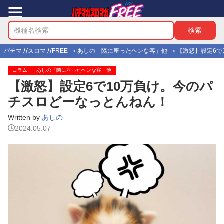
パチマガスロマガFREE
あしの「隣に座ったヘンな客」他
【激怒】設定6で
コラム
あしの「隣に座ったヘンな客」他
【激怒】設定6で10万負け。今のパ
チスロどーなっとんねん！
Written by
あしの
2024.05.07