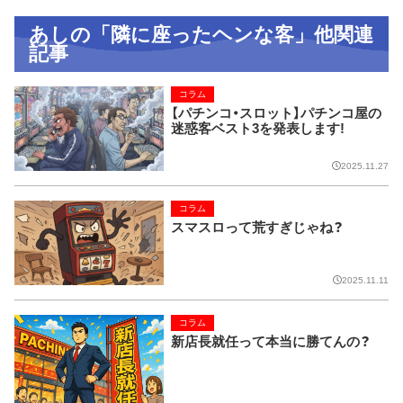
あしの「隣に座ったヘンな客」他関連
記事
コラム
【パチンコ・スロット】パチンコ屋の
迷惑客ベスト3を発表します!
2025.11.27
コラム
スマスロって荒すぎじゃね？
2025.11.11
コラム
新店長就任って本当に勝てんの？