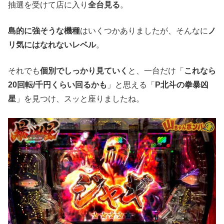
抽選を受けて店に入り
全台見る
。
島的に強そうな機種
はいくつかありましたが、そんなに
ノ
リ気にはなれないレベル
。
それでも
個別でしっかり見ていく
と、一台だけ「
これなら
20回転/千円くらい回るかも
」と思える「
P北斗の拳暴凶
星
」を見つけ、スッと座りましたね。