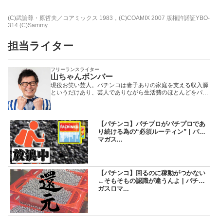
(C)武論尊・原哲夫／コアミックス 1983，(C)COAMIX 2007 版権許諾証YBO-
314 (C)Sammy
担当ライター
フリーランスライター
山ちゃんボンバー
現役お笑い芸人。パチンコは妻子ありの家庭を支える収入源
というだけあり、芸人でありながら生活費のほとんどをパチ
ンコで稼ぐその腕と知識はパチプロ以上! CS番組等にて活躍
中の人気急上昇ライター……だが、お笑いは相変わらずの低
空飛行。チンパン似として愛されるスベリキャラが定着して
いる。
【パチンコ】パチプロがパチプロであ
り続ける為の“必須ルーティン” | パチ
マガス...
【パチンコ】回るのに稼動がつかない
←そもそもの認識が違うんよ | パチマ
ガスロマ...