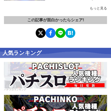
もっと見る
この記事が面白かったらシェア!
人気ランキング
パチスロランキング