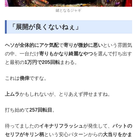
鍵となるジャギ
「展開が良くないねぇ」
ヘソが全体的にアケ気配
で
寄りが微妙に悪い
という雰囲気
の中、一台だけ
寄りもかなり綺麗なやつ
を選んで打ち出す
と最初の
1万円で205回転
まわる。
これは
僥倖
ですな。
上ムラ
かもしれないが、とりあえず押せますね。
打ち始めて
257回転目
。
待ってましたの
イキナリフラッシュ
が発生して、
バットの
セリフがキリン柄
という安心パターンからの
大当りをかま