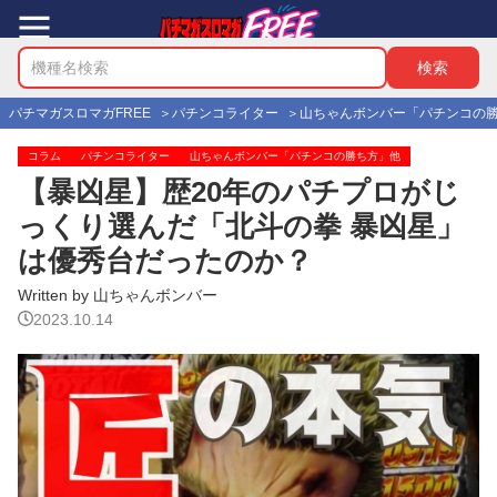
パチマガスロマガFREE
パチンコライター
山ちゃんボンバー「パチンコの
コラム
パチンコライター
山ちゃんボンバー「パチンコの勝ち方」他
【暴凶星】歴20年のパチプロがじ
っくり選んだ「北斗の拳 暴凶星」
は優秀台だったのか？
Written by 山ちゃんボンバー
2023.10.14