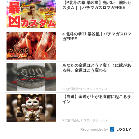
【P北斗の拳 暴凶星】先バレ｜演出カ
スタム｜ | パチマガスロマガFREE
e 北斗の拳11 暴凶星 | パチマガスロマ
ガFREE
あなたの金運はどう？宝くじに縁があ
る時、金運はこう変わる
PR(合同会社デジタルファーム )
【当選】金運が上がる直前に起こるサ
イン
PR(合同会社デジタルファーム )
Recommended by