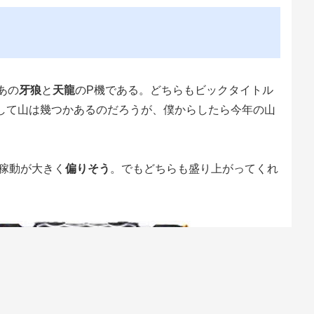
あの
牙狼
と
天龍
のP機である。どちらもビックタイトル
して山は幾つかあるのだろうが、僕からしたら今年の山
稼動が大きく
偏りそう
。でもどちらも盛り上がってくれ