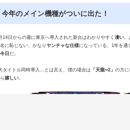
今年のメイン機種がついに出た！
月14日からの週に東京へ導入された新台はわかりやすく
凄い
。
名に恥じない、かなり
ヤンチャな仕様
になっている。1年を通
今日
だ。
大タイトル同時導入…とは言え、僕の場合は
「天龍∞2」
の方に
ら
嬉しい
。