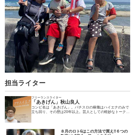
担当ライター
フリーランスライター
「あきげん」秋山良人
コンビ名は「あきげん」。パチスロの稼働はハイエナのみで
立ち回り、その歴は20年以上。芸人としての軽妙なトークや
立ち回りの知識を活かし、多数のパチンコ・パチスロ番組に
出演中。
８月のロト6はこの方法で買え!!６つの