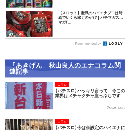
【スロット】歴戦のハイエナプロは時
給でいくら稼ぐのか?? | パチマガスロ
マガF...
Recommended by
「あきげん」秋山良人のエナコラム関
連記事
コラム
【パチスロ】ハッキリ言って…今この
業界はメチャクチャ崖っぷちです
2025.12.02
コラム
【パチスロ】今は低設定のハイエナに