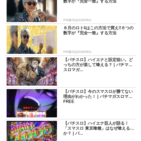
数字が『完全一致』する方法
PR(株式会社MURA)
８月のロト6はこの方法で買え!!６つの
数字が『完全一致』する方法
PR(株式会社MURA)
【パチスロ】ハイエナと設定狙い。ど
っちの方が楽して喰える？ | パチマガ
スロマガ...
【パチスロ】今のスマスロが勝てない
理由がわかった！ | パチマガスロマガ
FREE
【パチスロ】ハイエナ芸人が語る！
「スマスロ 東京喰種」はなぜ喰えるの
か？ | パ...