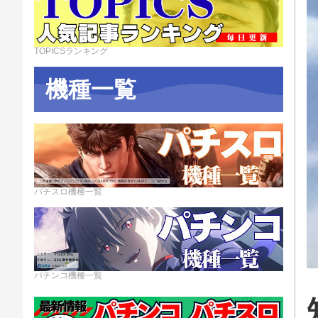
TOPICSランキング
機種一覧
パチスロ機種一覧
パチンコ機種一覧