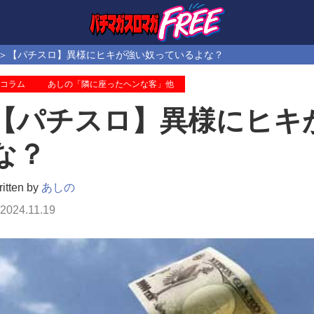
【パチスロ】異様にヒキが強い奴っているよな？
コラム
あしの「隣に座ったヘンな客」他
【パチスロ】異様にヒキ
な？
itten by
あしの
2024.11.19