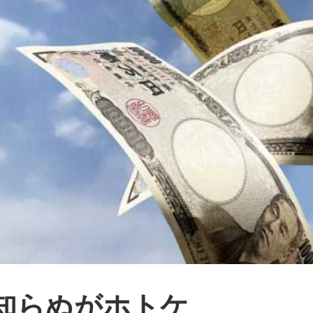
知らぬがホトケ