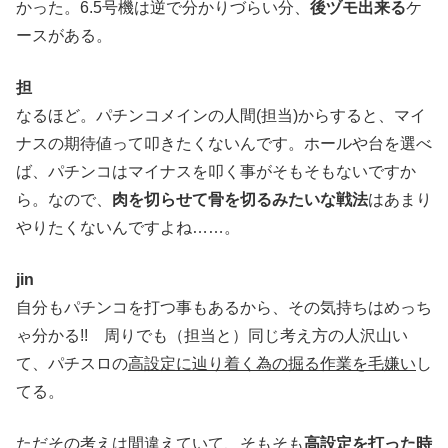
かった。6.5号機は逆で分かりづらい分、
後ヅモ出来る
ケ
ースがある。
担
なるほど。パチンコメインの人間(担当)からすると、マイ
ナスの期待値って叩きたくないんです。ホールや台を選べ
ば、パチンコはマイナスを叩く事がそもそもないですか
ら。なので、
肉を切らせて骨を切るみたいな戦法
はあまり
やりたくないんですよね……。
jin
自分もパチンコを打つ事もあるから、その気持ちはめっち
ゃ分かる!! 周りでも（担当と）同じ考え方の人沢山い
て、パチスロの
高設定に辿り着く為の掘る作業を毛嫌い
し
てる。
ただその考えは間違えていて、そもそも
高設定を打った時