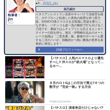
●X…
@321_sky
イタリアンレストラン店長やキャバクラ店経営を経
て、ガチプロへと転身した異色の経歴を持つ実力
jin
派。SANKYO系スマスロを主戦場に荒波を乗りこ
ジン
なす傍ら、パチンコも超一流の腕前で打ち分ける二
刀流です。番組ではムチャブリにも応えるエンター
テイナーの顔を持ち、地元・伊勢崎仕込みのオート
レース知識は「ご意見番」級。麻雀やポーカーも愛
する二児のパパが、戦略的かつ熱い勝負の世界を多
角的に発信します！
詳細プロフィールへ
【パチスロ】人気のスマスロより優先
すべし!! 沖スロが“鉄火場”となってい
るホー...
８月のロト6はこの方法で買え!!６つの
数字が『完全一致』する方法
PR(株式会社MURA)
【パチスロ】演者来店だけじゃない!?