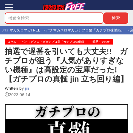
パチマガスロマガFREE
パチマガスロマガガチプロ衆「ガチプロ稼働録」
コラム
パチマガスロマガガチプロ衆「ガチプロ稼働録」
業界・その他
抽選で遅番を引いても大丈夫!! ガ
チプロが狙う『人気がありすぎな
い機種』は高設定の宝庫だった!
【ガチプロの真髄 jin 立ち回り編】
Written by
jin
2023.06.14