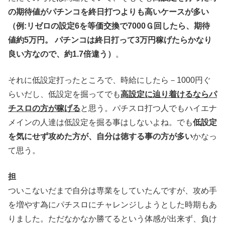
の期待値がパチンコを終日打つよりも高いケースが多い
（例:リゼロの設定6を等価交換で7000Ｇ回したら、期待
値約5万円。 パチンコは終日打って3万円稼げたらかなり
良い方なので、約1.7倍違う）
。
それに低設定打ったところで、時給にしたら－1000円ぐ
らいだし、低設定を掘ってでも
高設定に辿り着けるならパ
チスロの方が稼げる
と思う。パチスロ打つ人でもハイエナ
メインの人達は低設定を掘る事はしないよね。でも
低設定
を気にせず攻めた方が、自分は徳する事の方が多い
かなっ
て思う。
担
ついこないだまで自分は専業をしていたんですが、攻め手
を増やす為にパチスロにチャレンジしようとした時期もあ
りました。ただなかなか勝てるという体感が出来ず、負け