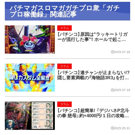
パチマガスロマガガチプロ衆「ガチ
プロ稼働録」関連記事
コラム
【パチンコ】原因は"ラッキートリガ
ーが流行した事"！ ホールで起こっ
た『パチプロメンヘラ事件』。
2025.07.26
コラム
【パチンコ】連チャンが止まらない!?
隠し要素満載の「海物語3R3」を打っ
てみたら…。
2025.07.19
コラム
【パチンコ】超簡単! 『デジハネP北斗
の拳 慈母』約+4000円/１日の攻略法
発覚!!
2025.05.31