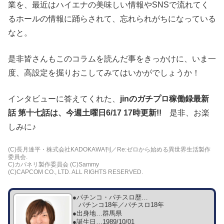
業を、最近はハイエナの美味しい情報やSNSで流れてく
るホールの情報に踊らされて、忘れられがちになっている
なと。
是非皆さんもこのコラムを読んだ事をきっかけに、いま一
度、高設定を掘りおこしてみてはいかがでしょうか！
インタビューに答えてくれた、
jinのガチプロ稼働録最新
話 第十七話は、
今週土曜日6/17 17時更新!!
是非、お楽
しみに♪
(C)長月達平・株式会社KADOKAWA刊／Re:ゼロから始める異世界生活製作
委員会.
C)カバネリ製作委員会 (C)Sammy
(C)CAPCOM CO., LTD. ALL RIGHTS RESERVED.
●パチンコ・パチスロ歴…
パチンコ18年／パチスロ18年
●出身地…
群馬県
●誕生日…
1989/10/01