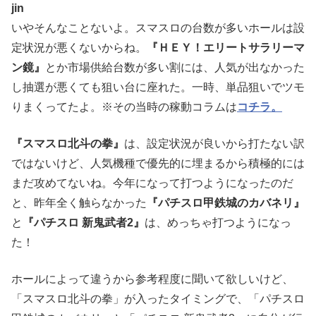
jin
いやそんなことないよ。スマスロの台数が多いホールは設
定状況が悪くないからね。
『ＨＥＹ！エリートサラリーマ
ン鏡』
とか市場供給台数が多い割には、人気が出なかった
し抽選が悪くても狙い台に座れた。一時、単品狙いでツモ
りまくってたよ。※その当時の稼動コラムは
コチラ。
『スマスロ北斗の拳』
は、設定状況が良いから打たない訳
ではないけど、人気機種で優先的に埋まるから積極的には
まだ攻めてないね。今年になって打つようになったのだ
と、昨年全く触らなかった
『パチスロ甲鉄城のカバネリ』
と
『パチスロ 新鬼武者2』
は、めっちゃ打つようになっ
た！
ホールによって違うから参考程度に聞いて欲しいけど、
「スマスロ北斗の拳」が入ったタイミングで、「パチスロ