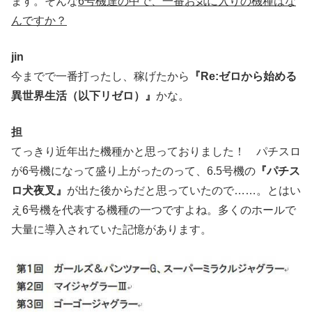
ます。そんな
6号機達の中で、一番お気に入りの機種はな
んですか？
jin
今までで一番打ったし、稼げたから
『Re:ゼロから始める
異世界生活（以下リゼロ）』
かな。
担
てっきり近年出た機種かと思っておりました！ パチスロ
が6号機になって盛り上がったのって、6.5号機の
『パチス
ロ犬夜叉』
が出た後からだと思っていたので……。とはい
え6号機を代表する機種の一つですよね。多くのホールで
大量に導入されていた記憶があります。