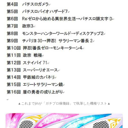
▲これまでjinが「ガチプロ稼働録」で執筆した機種リスト▲