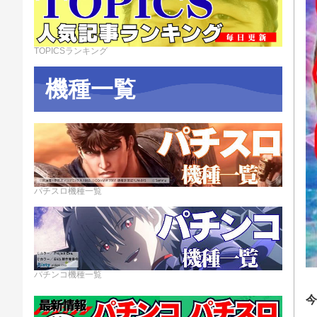
TOPICSランキング
機種一覧
パチスロ機種一覧
パチンコ機種一覧
今