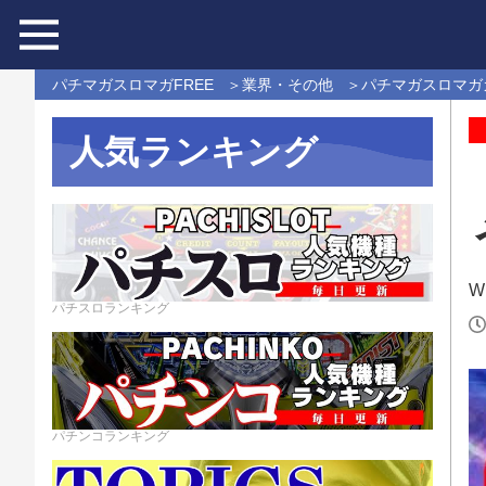
パチマガスロマガFREE
業界・その他
パチマガスロマガ
人気ランキング
Wr
パチスロランキング
パチンコランキング