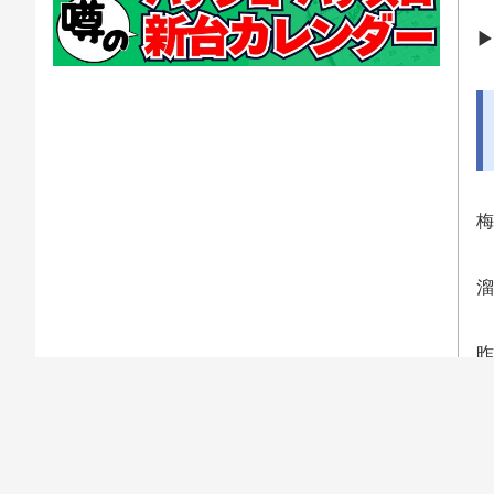
▶
梅
溜
昨
で
た