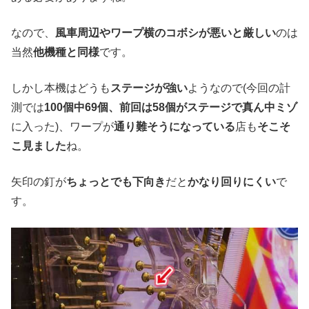
なので、
風車周辺やワープ横のコボシが悪いと厳しい
のは
当然
他機種と同様
です。
しかし本機はどうも
ステージが強い
ようなので(今回の計
測では
100個中69個、前回は58個がステージで真ん中ミゾ
に入った)、ワープが
通り難そうになっている
店も
そこそ
こ見ました
ね。
矢印の釘が
ちょっとでも下向き
だと
かなり回りにくい
で
す。