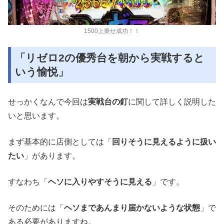
1500上乗せ成功！！
「リゼロ2の優秀台を朝から実戦すると
いう愉悦」
せっかくなんで今回は
実戦台の釘
に関して詳しく説明した
いと思います。
まず基本的に店側としては「
回りそうに見えるように扱い
たい
」があります。
すなわち「
ヘソに入りやすそうに見える
」です。
そのためには「
ヘソまであんまり届かないような状態
」で
ある必要がありますね。