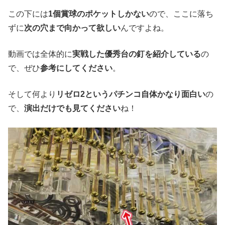
この下には
1個賞球のポケットしかない
ので、ここに落ち
ずに
次の穴まで向かって欲しい
んですよね。
動画では全体的に
実戦した優秀台の釘を紹介している
の
で、ぜひ
参考にしてください
。
そして何より
リゼロ2というパチンコ自体かなり面白い
の
で、
演出だけでも見てください
ね！