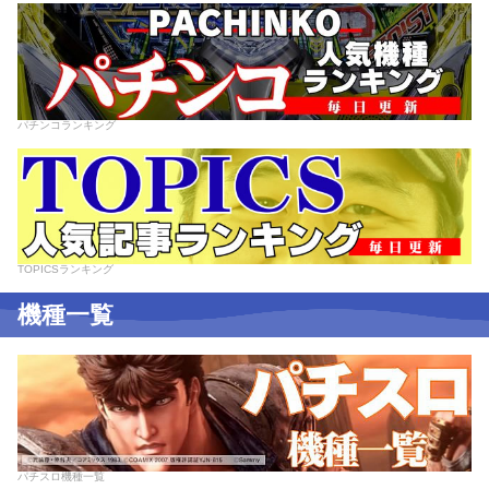
パチンコランキング
TOPICSランキング
機種一覧
パチスロ機種一覧