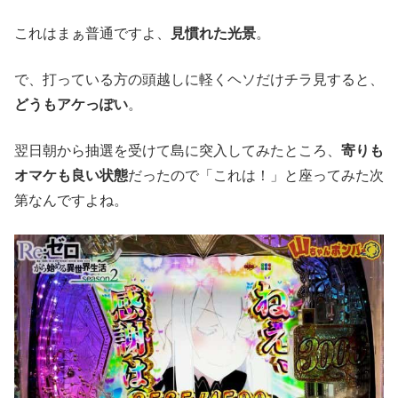
これはまぁ普通ですよ、
見慣れた光景
。
で、打っている方の頭越しに軽くヘソだけチラ見すると、
どうもアケっぽい
。
翌日朝から抽選を受けて島に突入してみたところ、
寄りも
オマケも良い状態
だったので「これは！」と座ってみた次
第なんですよね。