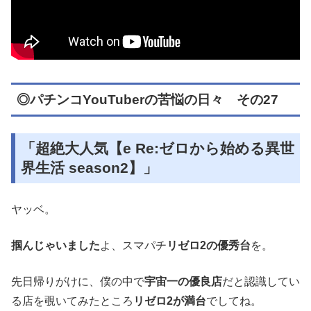
◎パチンコYouTuberの苦悩の日々 その27
「超絶大人気【e Re:ゼロから始める異世
界生活 season2】」
ヤッベ。
掴んじゃいました
よ、スマパチ
リゼロ2の優秀台
を。
先日帰りがけに、僕の中で
宇宙一の優良店
だと認識してい
る店を覗いてみたところ
リゼロ2が満台
でしてね。