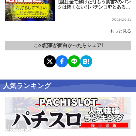
【謎は全て解けた！】もう禁書2のパン
クは怖くない！【パチンコ/Pとある魔
術の禁書目録2】
2024.05.21
もっと見る
この記事が面白かったらシェア!
人気ランキング
パチスロランキング