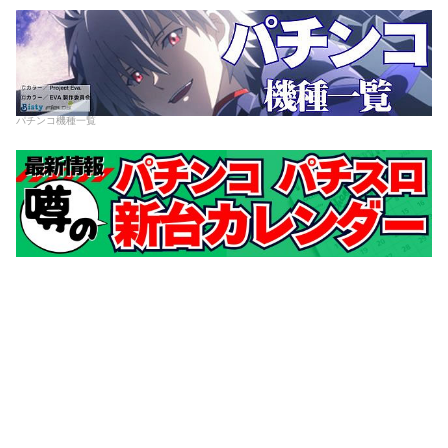
パチンコ機種一覧