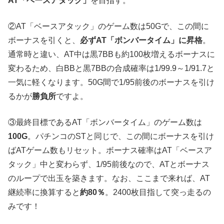
AT「ベースアタック」
を目指す。
②AT「ベースアタック」のゲーム数は50Gで、この間に
ボーナスを引くと、
必ずAT「ボンバータイム」に昇格
。
通常時と違い、AT中は黒7BBも約100枚増えるボーナスに
変わるため、白BBと黒7BBの合成確率は1/99.9～1/91.7と
一気に軽くなります。50G間で1/95前後のボーナスを引け
るかが
勝負所
ですよ。
③最終目標であるAT「ボンバータイム」のゲーム数は
100G
。パチンコのSTと同じで、この間にボーナスを引け
ばATゲーム数もリセット。ボーナス確率はAT「ベースア
タック」中と変わらず、1/95前後なので、ATとボーナス
のループで出玉を築きます。なお、ここまで来れば、AT
継続率に換算すると
約80％
。2400枚目指して突っ走るの
みです！