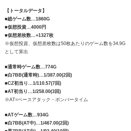
【トータルデータ】
■総ゲーム数…1860G
■仮想投資…4000円
■仮想差枚数…+1327枚
※仮想投資、仮想差枚数は50枚あたりのゲーム数を34.9G
として算出
■通常時ゲーム数…774G
■白7BB(通常時)…1/387.00(2回)
■CZ初当り…1/110.57(7回)
■AT初当り…1/258.00(3回)
※AT=ベースアタック・ボンバータイム
■ATゲーム数…934G
■白7BB(AT中)…1/467.00(2回)