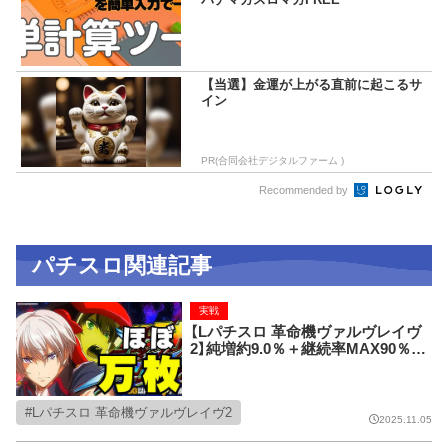
【当選】金運が上がる直前に起こるサ
イン
PR(合同会社デジタルファーム )
Recommended by
パチスロ関連記事
実戦
【Lパチスロ 革命機ヴァルヴレイヴ
2】純増約9.0％＋継続率MAX90％の
衝撃AT搭載！ 試打で体感したその
威力を見よ!!
Lパチスロ 革命機ヴァルヴレイヴ2
2025.11.05