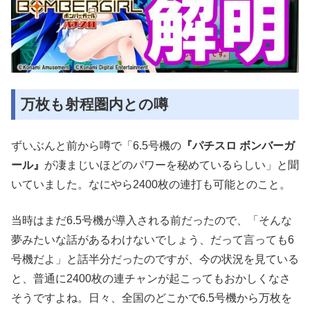
万枚も射程圏内との噂
ずいぶんと前から噂で「6.5号機の
『パチスロ ボンバーガ
ール』
が凄まじいほどのパワーを秘めているらしい」と聞
いていました。なにやら2400枚の連打も可能とのこと。
当時はまだ6.5号機が導入される前だったので、「そんな
夢みたいな話があるわけないでしょう、だって言っても6
号機だよ」と話半分だったのですが、今の状況を見ている
と、普通に2400枚の連チャンが起こってもおかしくなさ
そうですよね。日々、全国のどこかで6.5号機から万枚を