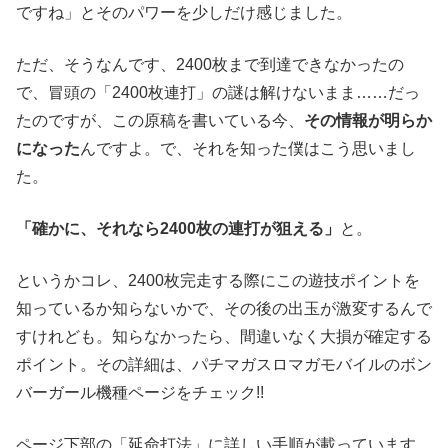
ですね」とそのパワーを少しだけ感じました。
ただ、そうなんです、2400枚まで到達できなかったの
で、冒頭の「2400枚連打」の謎は解けないまま……だっ
たのですが、この原稿を書いている今、
その情報が明らか
になった
んですよ。で、それを知った僕はこう思いまし
た。
「確かに、それなら2400枚の連打が狙える」
と。
というかコレ、2400枚完走する際にこの遊技ポイントを
知っているか知らないかで、その後の出玉が激変するんで
すけれども。知らなかったら、間違いなく大損が確定する
ポイント。その詳細は、パチマガスロマガモバイルのボン
バーガール機種ページをチェック!!
ページ下部の「延命打法」に詳しい手順が載っています