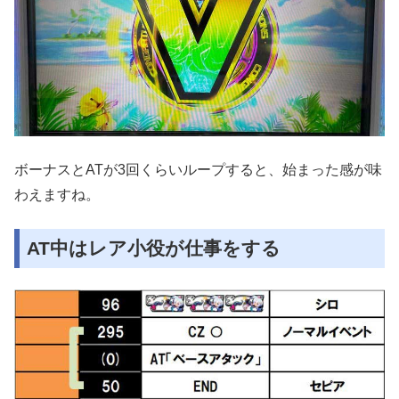
ボーナスとATが3回くらいループすると、始まった感が味
わえますね。
AT中はレア小役が仕事をする