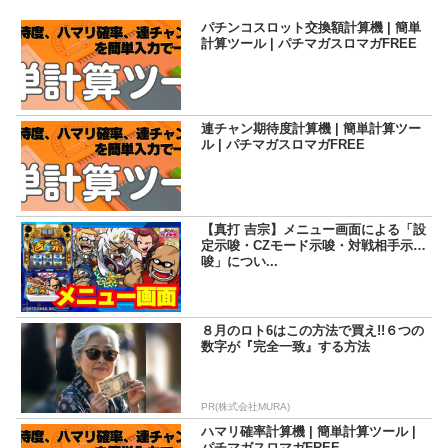
パチンコスロット交換額計算機 | 簡単
計算ツール | パチマガスロマガFREE
連チャン期待度計算機 | 簡単計算ツー
ル | パチマガスロマガFREE
【真打 吉宗】メニュー画面による「設
定示唆・CZモード示唆・対戦相手示
唆」につい...
８月のロト6はこの方法で買え!!６つの
数字が『完全一致』する方法
PR(株式会社MURA)
ハマリ確率計算機 | 簡単計算ツール |
パチマガスロマガFREE