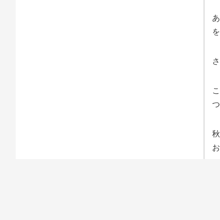
あ
を
さ
こ
つ
秋
お