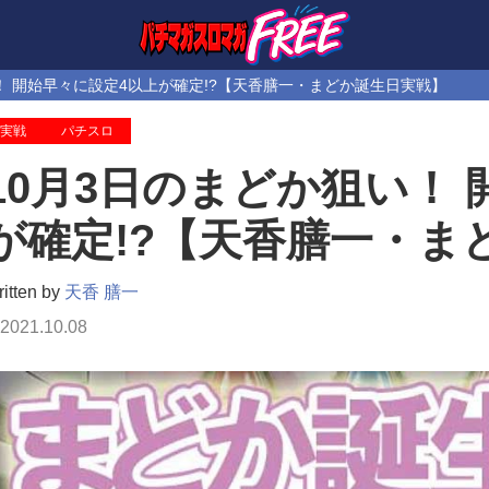
！ 開始早々に設定4以上が確定!?【天香膳一・まどか誕生日実戦】
実戦
パチスロ
10月3日のまどか狙い！
が確定!?【天香膳一・ま
itten by
天香 膳一
2021.10.08