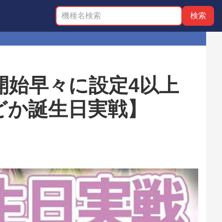
 開始早々に設定4以上
どか誕生日実戦】