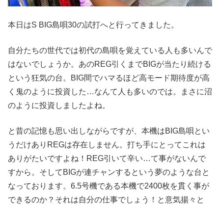
本日はS BIG島唄30の試打へと行ってきました。
自分たちの世代では初代の島唄を覚えている人も多いんで
はないでしょうか。あのREG引くまでBIGが当たり続ける
という狂気の台。BIG間でハマるほど高モード期待度が高
く鬼のように投資した…なんて人も多いのでは。まさに沼
のように投資しましたよね。
と昔の記憶も思い出しながらですが、本機はBIG島唄とい
うだけありREGは存在しません。打ち手にとってこれは
ありがたいですよね！REG引いて辛い…て事がないんで
すから。そしてBIGが連チャンするという夢のような台と
なっております。6.5号機である本機で2400枚を貫く事が
できるのか？それは自分の仕事でしょう！と意気揚々と