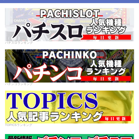
パチスロランキング
パチンコランキング
TOPICSランキング