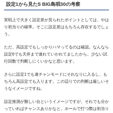
設定1から見たS BIG島唄30の考察
実戦上で大きく設定差が見られたポイントとしては、やは
り初当りの確率。そこに設定差はもちろん存在するでしょ
う。
ただ、高設定でもしっかりハマってるのは確認。なんなら
設定6でも天井まで連れていかれてましたから。少ない試
行回数で判断しにくいかなと思います。
さらに設定1でも連チャンモードにそれなりに入るし、も
ちろん高設定でも入ります。この辺りでの判断は厳しいそ
うなイメージですね。
設定推測が難しい台というイメージですが、それでも分か
っていればチャンスありかなと。ホールで打つ際は初当り