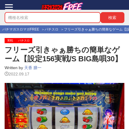
パチマガスロマガFREE
パチスロ
フリーズ引きゃぁ勝ちの簡単なゲーム【設定15
実戦
パチスロ
フリーズ引きゃぁ勝ちの簡単なゲ
ーム【設定156実戦/S BIG島唄30】
Written by
天香 膳一
2022.09.17