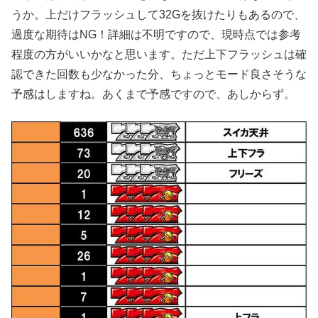
うか。上だけフラッシュして32Gを抜けたりもあるので、
過度な期待はNG！詳細は不明ですので、現時点では参考
程度の方がいいかなと思います。ただ上下フラッシュは確
認できた回数も少なかった分、ちょっとモード良さそうな
予感はしますね。あくまで予感ですので、あしからず。