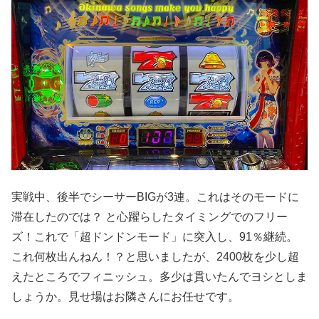
実戦中、後半でシーサーBIGが3連。これはそのモードに
滞在したのでは？ と心躍らしたタイミングでのフリー
ズ！これで「超ドンドンモード」に突入し、91％継続。
これ何枚出んねん！？と思いましたが、2400枚を少し超
えたところでフィニッシュ。多少は貫いたんでヨシとしま
しょうか。見せ場はお隣さんにお任せです。