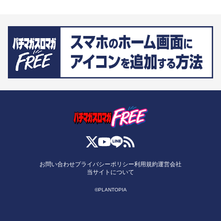
お問い合わせ
プライバシーポリシー
利用規約
運営会社
当サイトについて
©PLANTOPIA