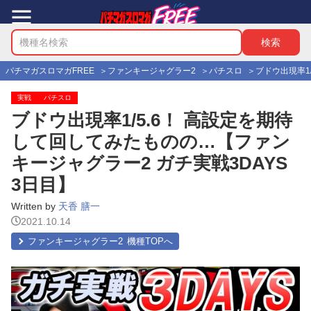
パチマガスロマガFREE
ファンキージャグラー2
パチスロ
ブドウ出現率1
実戦
パチスロ
ブドウ出現率1/5.6！ 高設定を期待
して回してみたものの…【ファン
キージャグラー2 ガチ実戦3DAYS
3日目】
Written by
天香 膳一
2021.10.14
ファンキージャグラー2