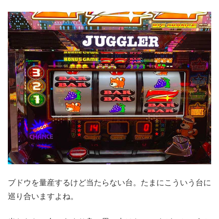
ブドウを量産するけど当たらない台。たまにこういう台に
巡り合いますよね。