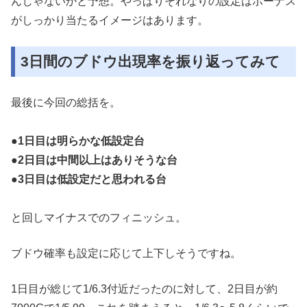
んじゃないかと予想。やっぱりそれなりの設定はボーナス
がしっかり当たるイメージはあります。
3日間のブドウ出現率を振り返ってみて
最後に今回の総括を。
●1日目は明らかな低設定台
●2日目は中間以上はありそうな台
●3日目は低設定だと思われる台
と回しマイナスでのフィニッシュ。
ブドウ確率も設定に応じて上下しそうですね。
1日目が総じて1/6.3付近だったのに対して、2日目が約