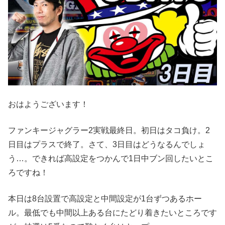
おはようございます！
ファンキージャグラー2実戦最終日。初日はタコ負け。2
日目はプラスで終了。さて、3日目はどうなるんでしょ
う…。できれば高設定をつかんで1日中ブン回したいとこ
ろですね！
本日は8台設置で高設定と中間設定が1台ずつあるホー
ル。最低でも中間以上ある台にたどり着きたいところです