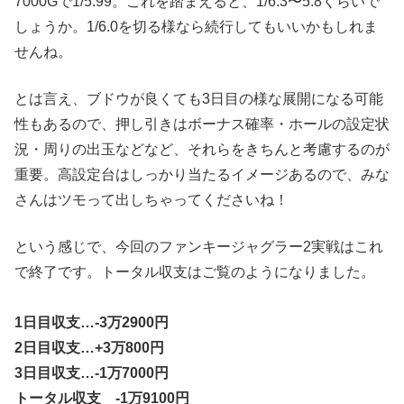
7000Gで1/5.99。これを踏まえると、1/6.3〜5.8くらいで
しょうか。1/6.0を切る様なら続行してもいいかもしれま
せんね。
とは言え、ブドウが良くても3日目の様な展開になる可能
性もあるので、押し引きはボーナス確率・ホールの設定状
況・周りの出玉などなど、それらをきちんと考慮するのが
重要。高設定台はしっかり当たるイメージあるので、みな
さんはツモって出しちゃってくださいね！
という感じで、今回のファンキージャグラー2実戦はこれ
で終了です。トータル収支はご覧のようになりました。
1日目収支…-3万2900円
2日目収支…+3万800円
3日目収支…-1万7000円
トータル収支 -1万9100円