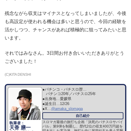
残念ながら収支はマイナスとなってしまいましたが、今後
も高設定が使われる機会は多いと思うので、今回の経験を
活かしつつ、チャンスがあれば積極的に狙ってみたいと思
います。
それではみなさん。3日間お付き合いいただきありがとう
ございました！
(C)KITA DENSHI
●パチンコ・パチスロ歴…
パチンコ20年／パチスロ25年
●出身地…
愛媛県
●誕生日…
12/26
●X…
@amaka_slomaga
スロマガ最後の旅打ち企画「決死のパチスロサバイ
バル」第9弾を制覇し、歴代2位の収支400万円超を
天香 膳一
叩き出した実力派。旅打ち中に尿管結石を患う苦難