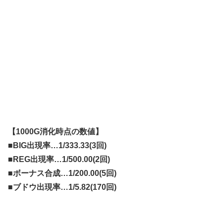
【1000G消化時点の数値】
■BIG出現率…1/333.33(3回)
■REG出現率…1/500.00(2回)
■ボーナス合成…1/200.00(5回)
■ブドウ出現率…1/5.82(170回)