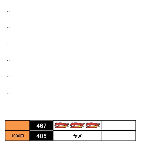
…
…
…
…
…
…