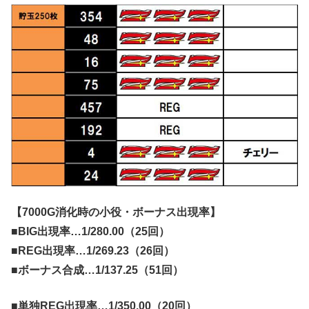
【7000G消化時の小役・ボーナス出現率】
■BIG出現率…1/280.00（25
回）
■REG出現率…1/269.23（26回）
■ボーナス合成…1/137.25（51回）
■単独REG出現率…1/350.00（20回）