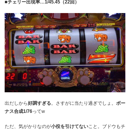
■チェリー出現率…1/45.45（22回）
出だしから
好調すぎる
。さすがに当たり過ぎでしょ。
ボー
ナス合成1/76
ってw
ただ、気がかりなのが
小役を引けてない
こと。ブドウもチ