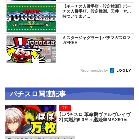
【ボーナス入賞手順・設定推測】ボー
ナス入賞手順、設定推測、天井・ヤメ
時ついてまと...
ミスタージャグラー | パチマガスロマ
ガFREE
Recommended by
パチスロ関連記事
実戦
【Lパチスロ 革命機ヴァルヴレイヴ
2】純増約9.0％＋継続率MAX90％の
衝撃AT搭載！ 試打で体感したその
威力を見よ!!