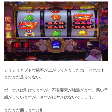
ジリジリとブドウ確率が上がってきましたね！ それでも
まだまだ足りてない。
ボーナスは引けてますが、不安要素が強過ぎます。悪い予
感がしていますが、さすがにヤメはないでしょう。
まだまだ回しますよ!!