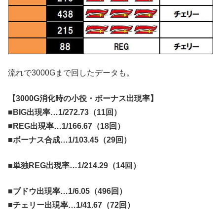
流れで3000Gまで回したデータも。
【3000G消化時の小役・ボーナス出現率】
■BIG出現率…1/272.73（11
回）
■REG出現率…1/166.67（18回）
■ボーナス合成…1/103.45（29回）
■単独REG出現率…1/214.29（14回）
■ブドウ出現率…1/6.05（496回）
■チェリー出現率…1/41.67（72回）