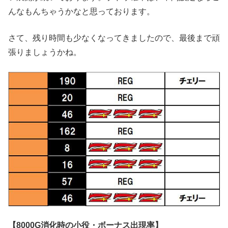
んなもんちゃうかなと思っております。
さて、残り時間も少なくなってきましたので、最後まで頑
張りましょうかね。
【8000G消化時の小役・ボーナス出現率】