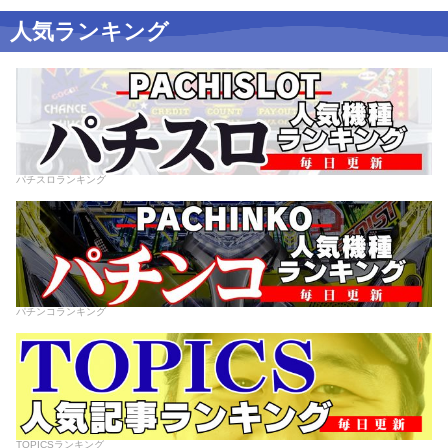
人気ランキング
パチスロランキング
パチンコランキング
TOPICSランキング