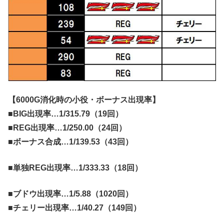
【6000G消化時の小役・ボーナス出現率】
■BIG出現率…1/315.79（19
回）
■REG出現率…1/250.00（24回）
■ボーナス合成…1/139.53（43回）
■単独REG出現率…1/333.33（18回）
■ブドウ出現率…1/5.88（1020回）
■チェリー出現率…1/40.27（149回）