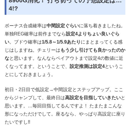
8900G消化！ 打ち切っての予想設定は…
4!?
ボーナス合成確率は
中間設定ぐらい
に落ち着きましたね。
単独REG確率は前作までなら
設定4よりちょい良いぐら
い
。ブドウ確率は
1/5.8～1/5.9あたり
にまとまってくる感
じはしますね。チェリーは
もう少し引けても良かったのか
な
と思います。なんならペイアウトまで設定4の数値に近
くなってます。ということで、
設定推測は設定4
というこ
とにしておきましょう。
初日・2日目で低設定→中間設定とステップアップ。ここ
からジャンプして、最終日は
高設定を目指していきたい
と
思います。…毎回目指してるんですよ！ たまたまこんな
形になっただけでして。座るなら、やっぱり高設定に座り
たいですし!!