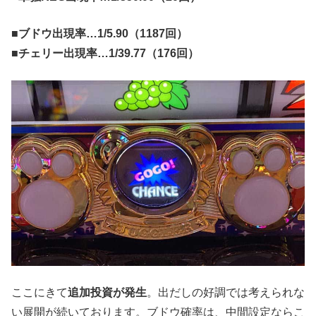
■ブドウ出現率…1/5.90（1187回）
■チェリー出現率…1/39.77（176回）
ここにきて
追加投資が発生
。出だしの好調では考えられな
い展開が続いております。ブドウ確率は、中間設定ならこ