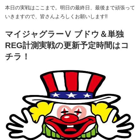
本日の実戦はここまで。明日の最終日、最後まで頑張って
いきますので、皆さんよろしくお願いします!!
マイジャグラーⅤ ブドウ＆単独
REG計測実戦の更新予定時間はコ
チラ！