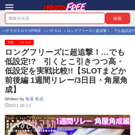
パチマガスロマガFREE
パチスロ
ロングフリーズに超追撃！…でも低設定!?
実戦
パチスロ
ロングフリーズに超追撃！…でも
低設定!? 引くとこ引きつつ高・
低設定を実戦比較!!【SLOTまどか
前後編 1週間リレー/3日目・角屋角
成】
Written by
角屋 角成
2021.08.13