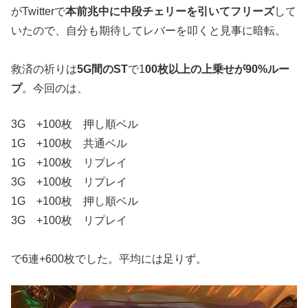
がTwitterで
本前兆中に中段チェリーを引いてフリーズ
して
いたので、自分も期待してレバーを叩くと見事に暗転。
救済の祈りは
5G間のST
で1
00枚以上の上乗せが90%ルー
プ
。今回のは、
3G +100枚 押し順ベル
1G +100枚 共通ベル
1G +100枚 リプレイ
3G +100枚 リプレイ
1G +100枚 押し順ベル
3G +100枚 リプレイ
で6連+600枚でした。平均には足りず。