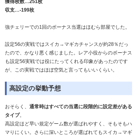
獲得枚数…251枚
収支…-199枚
強チェリーでの1回のボーナス当選はほむら部屋でした。
設定56の実戦ではスイカ→マギカチャンスが約28％だっ
たので、かなり悪く感じました。レア小役からのボーナス
も設定56実戦では役にたってくれる印象があったのです
が、この実戦ではほぼ空気と言ってもいいくらい。
高設定の挙動予想
おそらく、
通常時はすべての当選に段階的に設定差がある
タイプ
。
高設定ほど早い規定ゲーム数が選ばれやすく、そもそもハ
マりにくい。さらに深いところが選ばれてもスイカ→マギ