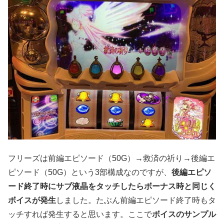
フリーズは前編エピソード（50G）→救済の祈り→後編エ
ピソード（50G）という3部構成なのですが、
後編エピソ
ード終了時にサブ液晶をタッチしたらボーナス時と同じく
ボイスが発生
しました。たぶん前編エピソード終了時もタ
ッチすれば発生すると思います。ここで
ボイスのサンプル