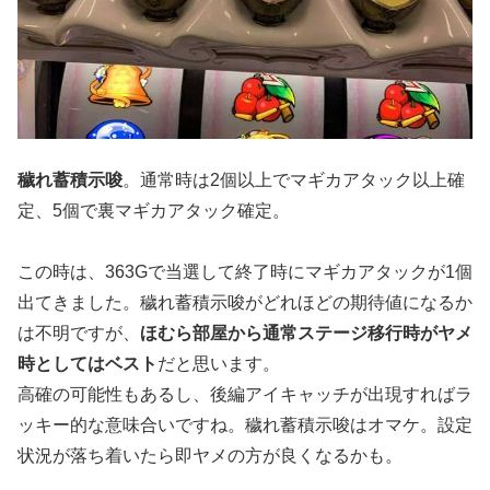
穢れ蓄積示唆
。通常時は2個以上でマギカアタック以上確
定、5個で裏マギカアタック確定。
この時は、363Gで当選して終了時にマギカアタックが1個
出てきました。穢れ蓄積示唆がどれほどの期待値になるか
は不明ですが、
ほむら部屋から通常ステージ移行時がヤメ
時としてはベスト
だと思います。
高確の可能性もあるし、後編アイキャッチが出現すればラ
ッキー的な意味合いですね。穢れ蓄積示唆はオマケ。設定
状況が落ち着いたら即ヤメの方が良くなるかも。