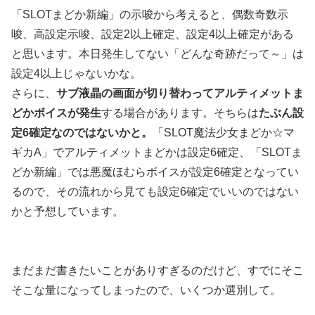
「SLOTまどか新編」の示唆から考えると、偶数奇数示
唆、高設定示唆、設定2以上確定、設定4以上確定がある
と思います。本日発生してない「どんな奇跡だって～」は
設定4以上じゃないかな。
さらに、
サブ液晶の画面が切り替わってアルティメットま
どかボイスが発生
する場合があります。そちらは
たぶん設
定6確定なのではないかと。
「
SLOT
魔法少女まどか☆マ
ギカ
A
」でアルティメットまどかは設定6確定、「SLOTま
どか新編」では悪魔ほむらボイスが設定6確定となってい
るので、その流れから見ても設定6確定でいいのではない
かと予想しています。
まだまだ書きたいことがありすぎるのだけど、すでにそこ
そこな量になってしまったので、いくつか選別して。