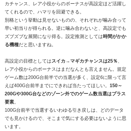
カチャンス、レア小役からのボーナスが高設定ほど活躍し
てくれるので、ハマリを回避できる。
別格という挙動は見せないものの、それぞれが噛み合って
早い初当りが得られる。逆に噛み合わないと、高設定でも
ズブズブな展開になり得る。設定推測としては
時間がかか
る機種
だと思いますね。
高設定の目標としては
スイカ→マギカチャンスは25％
、
レア小役からのボーナスはまだなんとも言えません。規定
ゲーム数は200G台前半での当選が多く、設定6に限って言
えば400G台前半までにできれば当たってほしい。
150～
200Gや300G台などのゾーン外でのゲーム数当選はプラス
要素
。
100G台前半で当選するいわゆる引き戻しは、どのデータ
でも見かけるので、そこまで気にする必要はないように思
います。