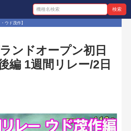
目・ウド茂作】
グランドオープン初日
後編 1週間リレー/2日