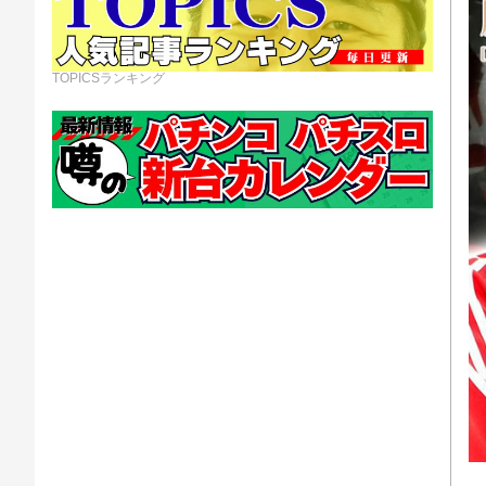
TOPICSランキング