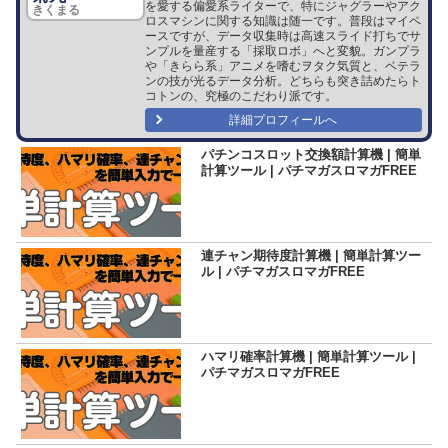
を愛する偏愛系ライターで、特にジャグラーやアク
きくまる
ロスマシンに関する知識は随一です。普段はマイペ
ースですが、データ収集時は高速スライド打ちでサ
ンプルを量産する「採取ロボ」へと変貌。ガンプラ
や「きらら系」アニメを嗜むヲタク気質と、ベテラ
ンの技が光るデータ分析。どちらも突き詰めたらト
コトンの、究極のこだわり派です。
詳細プロフィールへ
パチンコスロット交換額計算機 | 簡単
計算ツール | パチマガスロマガFREE
連チャン期待度計算機 | 簡単計算ツー
ル | パチマガスロマガFREE
ハマリ確率計算機 | 簡単計算ツール |
パチマガスロマガFREE