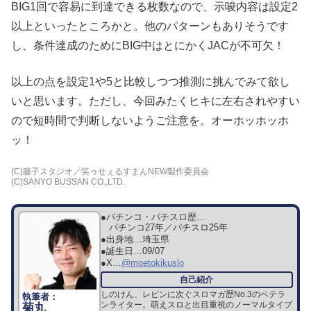
BIG1回で容易に到達できる枚数なので、示唆内容は設定2
以上といったところかと。他のパターンもありそうです
し、条件達成のためにBIG中はとにかくJACが不可欠！
以上の点を設定1や5と比較しつつ推測に挑んでみて欲し
いと思います。ただし、今回みたくヒキに左右されやすい
ので短時間で判断しないようご注意を。オーホッホッホ
ッ！
(C)藤子スタジオ／笑ゥせぇるすまんNEW製作委員会
(C)SANYO BUSSAN CO.,LTD.
●パチンコ・パチスロ歴…
パチンコ27年／パチスロ25年
●出身地…
埼玉県
●誕生日…
09/07
●X…
@moetokikuslo
しのけん、レビンに次ぐスロマガ歴No.3のベテラ
ンライター。萌えスロと出目重視のノーマルタイプ
菊丸